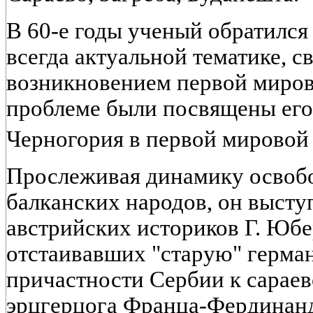
В 60-е годы ученый обратился
всегда актуальной тематике, с
возникновением первой миро
проблеме были посвящены его
Черногория в первой мировой
Прослеживая динамику освоб
балканских народов, он высту
австрийских историков Г. Юбер
отстаивавших "старую" герма
причастности Сербии к сарае
эрцгерцога Франца-Фердинанд