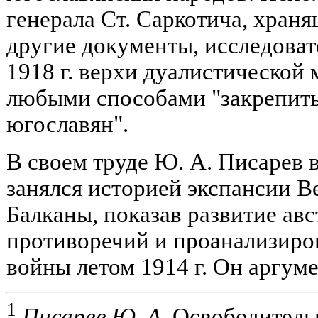
генерала Ст. Саркотича, храня
другие документы, исследовате
1918 г. верхи дуалистической
любыми способами "закрепит
югославян".
В своем труде Ю. А. Писарев 
занялся историей экспансии В
Балканы, показав развитие ав
противоречий и проанализиро
войны летом 1914 г. Он аргум
1
Писарев Ю. А.
Освободитель