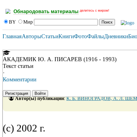
делитесь с миром!
Обнародовать материалы
BY
Мир
Главная
Авторы
Статьи
Книги
Фото
Файлы
Дневники
Би
АКАДЕМИК Ю. А. ПИСАРЕВ (1916 - 1993)
Текст статьи
·
Комментарии
Регистрация
Войти
Автор(ы) публикации
:
К. Б. ВИНОГРАДОВ, А. Л. Ш
(c) 2002 г.