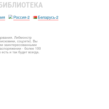
 БИБЛИОТЕКА
ния
Россия-2
Беларусь-2
едования. Либмонстр
исковики, соцсети). Вы
ими заинтересованными
распоряжении - более 100
есть и так будет всегда.