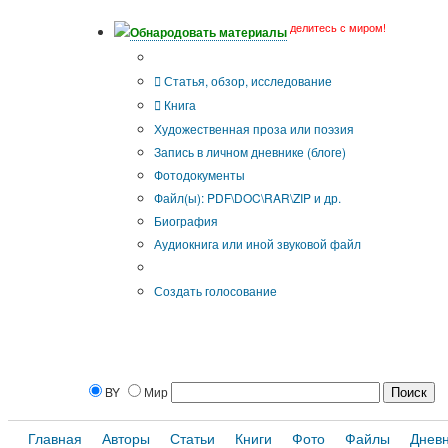
делитесь с миром!
Обнародовать материалы
Тип публикации
Статья, обзор, исследование
Книга
Художественная проза или поэзия
Запись в личном дневнике (блоге)
Фотодокументы
Файл(ы): PDF\DOC\RAR\ZIP и др.
Биография
Аудиокнига или иной звуковой файл
Дополнительные опции:
Создать голосование
BY
Мир
Главная
Авторы
Статьи
Книги
Фото
Файлы
Днев