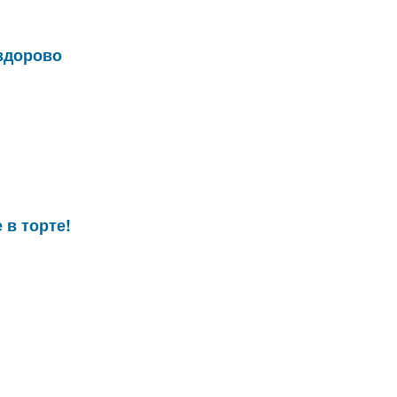
 здорово
 в торте!