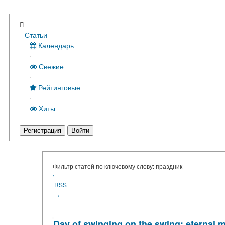
Статьи
Календарь
·
Свежие
·
Рейтинговые
·
Хиты
Регистрация
Войти
Фильтр статей по ключевому слову: праздник
‹
RSS
›
Day of swinging on the swing: eternal 