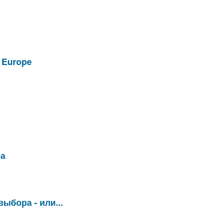
n Europe
ба
выбора - или...