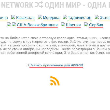
R NETWORK
ОДИН МИР - ОДНА
аина
Казахстан
Молдова
Таджикистан
Эсто
США-Великобритания
Швеция
Сербия
те на Либмонстре свою авторскую коллекцию: статьи, книги, иссл
уды по всему миру (через сеть филиалов, библиотеки-партнеры, по
лкой на свой профиль с коллегами, учениками, читателями и друг
ь их со своим авторским наследием. После регистрации в Вашем 
ия собственной авторской коллекции. Это бесплатно: так было, так 
Скачать приложение для Android