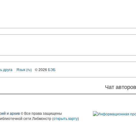
ь друга
Язык (ru)
© 2026
БЭБ
Чат авторо
рий и архив
© Все права защищены
библиотечной сети Либмонстр (
открыть карту
)