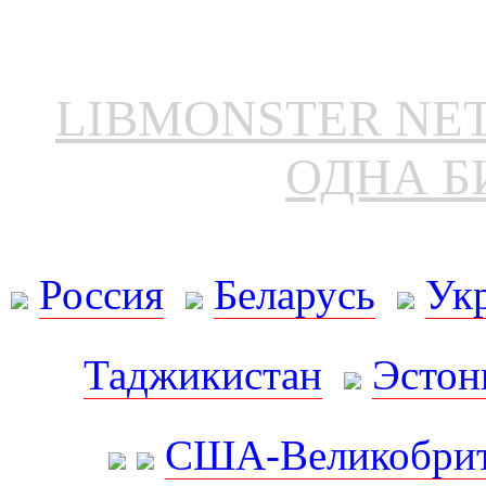
LIBMONSTER N
ОДНА Б
Россия
Беларусь
Ук
Таджикистан
Эстон
США-Великобрит