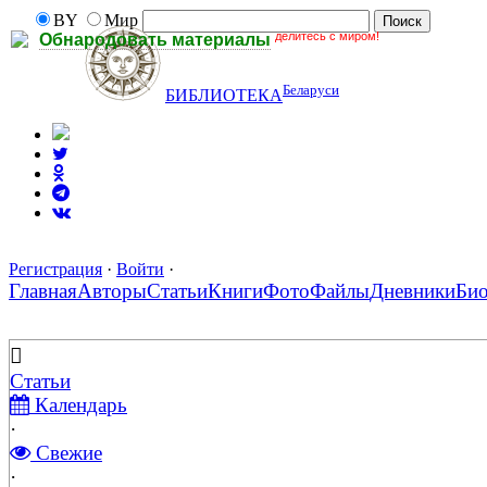
BY
Мир
делитесь с миром!
Обнародовать материалы
Беларуси
БИБЛИОТЕКА
Регистрация
·
Войти
·
Главная
Авторы
Статьи
Книги
Фото
Файлы
Дневники
Би
Статьи
Календарь
·
Свежие
·