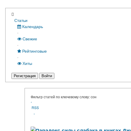
Статьи
Календарь
·
Свежие
·
Рейтинговые
·
Хиты
Регистрация
Войти
Фильтр статей по ключевому слову: сон
‹
RSS
›
Парадокс силы слабака в книгах Д