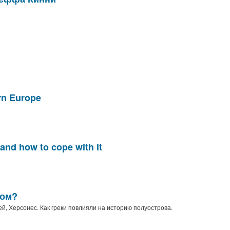
rn Europe
nd how to cope with it
мом?
й, Херсонес. Как греки повлияли на историю полуострова.