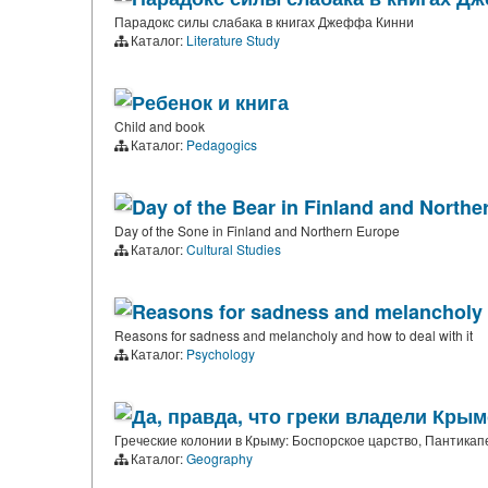
Парадокс силы слабака в книгах Джеффа Кинни
Каталог:
Literature Study
Ребенок и книга
Child and book
Каталог:
Pedagogics
Day of the Bear in Finland and Northe
Day of the Sone in Finland and Northern Europe
Каталог:
Cultural Studies
Reasons for sadness and melancholy a
Reasons for sadness and melancholy and how to deal with it
Каталог:
Psychology
Да, правда, что греки владели Кры
Греческие колонии в Крыму: Боспорское царство, Пантикапе
Каталог:
Geography