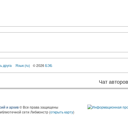
ь друга
Язык (ru)
© 2026
БЭБ
Чат авторо
рий и архив
© Все права защищены
библиотечной сети Либмонстр (
открыть карту
)