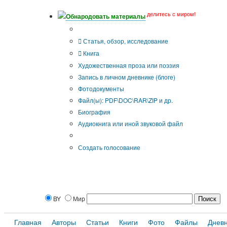
делитесь с миром!
Обнародовать материалы
Тип публикации
Статья, обзор, исследование
Книга
Художественная проза или поэзия
Запись в личном дневнике (блоге)
Фотодокументы
Файл(ы): PDF\DOC\RAR\ZIP и др.
Биография
Аудиокнига или иной звуковой файл
Дополнительные опции:
Создать голосование
BY
Мир
Главная
Авторы
Статьи
Книги
Фото
Файлы
Днев