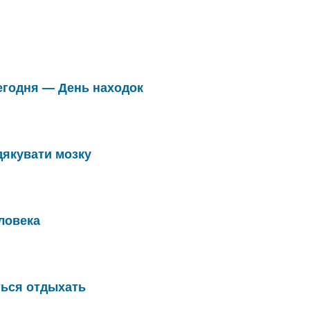
 Сегодня — День находок
дякувати мозку
ловека
ться отдыхать