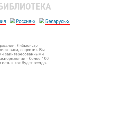
 БИБЛИОТЕКА
ния
Россия-2
Беларусь-2
едования. Либмонстр
исковики, соцсети). Вы
ими заинтересованными
распоряжении - более 100
есть и так будет всегда.