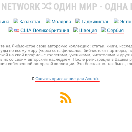
R NETWORK
ОДИН МИР - ОДНА
аина
Казахстан
Молдова
Таджикистан
Эсто
США-Великобритания
Швеция
Сербия
те на Либмонстре свою авторскую коллекцию: статьи, книги, иссл
уды по всему миру (через сеть филиалов, библиотеки-партнеры, по
лкой на свой профиль с коллегами, учениками, читателями и друг
ь их со своим авторским наследием. После регистрации в Вашем 
ия собственной авторской коллекции. Это бесплатно: так было, так 
Скачать приложение для Android