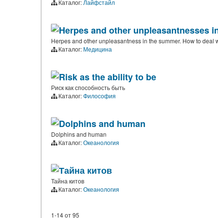
Каталог:
Лайфстайл
Herpes and other unpleasantnesses in
Herpes and other unpleasantness in the summer. How to deal w
Каталог:
Медицина
Risk as the ability to be
Риск как способность быть
Каталог:
Философия
Dolphins and human
Dolphins and human
Каталог:
Океанология
Тайна китов
Тайна китов
Каталог:
Океанология
1-14
от
95