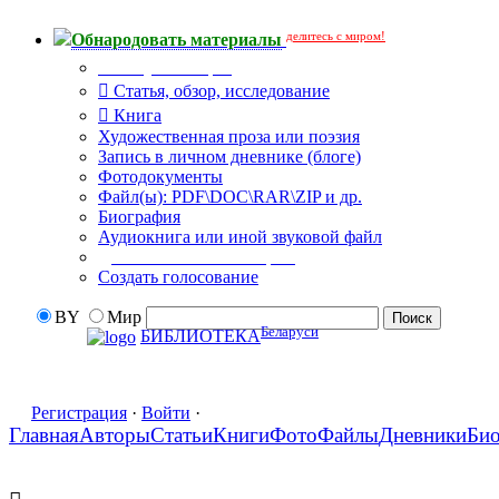
делитесь с миром!
Обнародовать материалы
Тип публикации
Статья, обзор, исследование
Книга
Художественная проза или поэзия
Запись в личном дневнике (блоге)
Фотодокументы
Файл(ы): PDF\DOC\RAR\ZIP и др.
Биография
Аудиокнига или иной звуковой файл
Дополнительные опции:
Создать голосование
BY
Мир
Беларуси
БИБЛИОТЕКА
Регистрация
·
Войти
·
Главная
Авторы
Статьи
Книги
Фото
Файлы
Дневники
Би