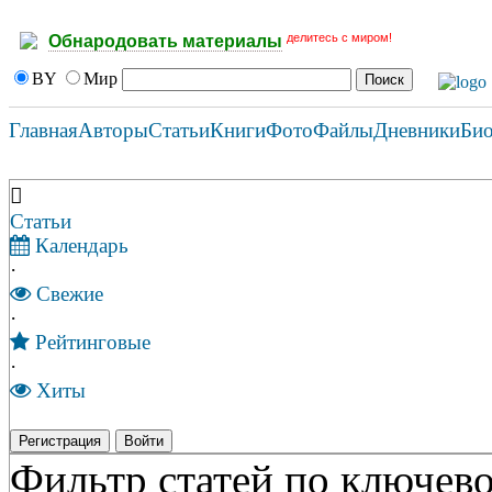
делитесь с миром!
Обнародовать материалы
BY
Мир
Главная
Авторы
Статьи
Книги
Фото
Файлы
Дневники
Би
Статьи
Календарь
·
Свежие
·
Рейтинговые
·
Хиты
Регистрация
Войти
Фильтр статей по ключево