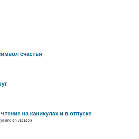
символ счастья
руг
Чтение на каникулах и в отпуске
ys and on vacation