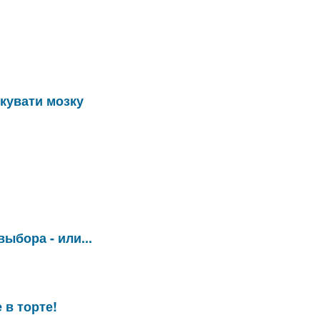
якувати мозку
выбора - или...
 в торте!