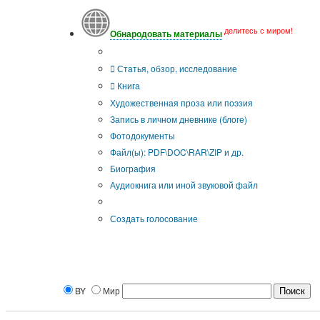
делитесь с миром!
Обнародовать материалы
Тип публикации
Статья, обзор, исследование
Книга
Художественная проза или поэзия
Запись в личном дневнике (блоге)
Фотодокументы
Файл(ы): PDF\DOC\RAR\ZIP и др.
Биография
Аудиокнига или иной звуковой файл
Дополнительные опции:
Создать голосование
BY
Мир