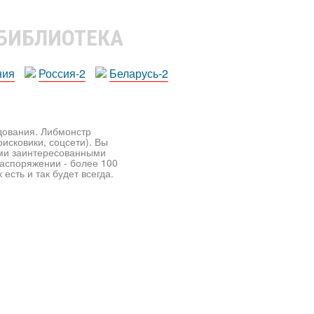
 БИБЛИОТЕКА
ния
Россия-2
Беларусь-2
едования. Либмонстр
исковики, соцсети). Вы
ими заинтересованными
распоряжении - более 100
есть и так будет всегда.