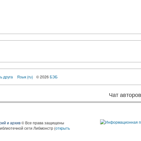
ь друга
Язык (ru)
© 2026
БЭБ
Чат авторо
рий и архив
© Все права защищены
библиотечной сети Либмонстр (
открыть