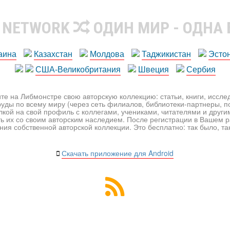
R NETWORK
ОДИН МИР - ОДНА
аина
Казахстан
Молдова
Таджикистан
Эсто
США-Великобритания
Швеция
Сербия
те на Либмонстре свою авторскую коллекцию: статьи, книги, иссл
уды по всему миру (через сеть филиалов, библиотеки-партнеры, по
лкой на свой профиль с коллегами, учениками, читателями и друг
ь их со своим авторским наследием. После регистрации в Вашем 
ия собственной авторской коллекции. Это бесплатно: так было, так 
Скачать приложение для Android