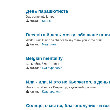
День парашютиста
Day parachute jumper
Каталог:
Sports
Всесвітній день мозку, або шанс под
World Brain Day, or a chance to say thank you to the brain
Каталог:
Медицина
Belgian mentality
Бельгийский менталитет
Каталог:
Культурология
Или - или. И это не Кьеркегор, а день 
Или - или. И это не Кьеркегор, а день выбора - или...
Каталог:
Культурология
Солнце, счастье, благополучие - и все