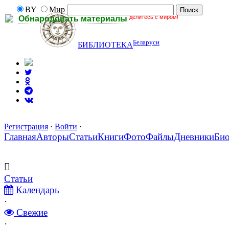
BY
Мир
делитесь с миром!
Обнародовать материалы
Беларуси
БИБЛИОТЕКА
Регистрация
·
Войти
·
Главная
Авторы
Статьи
Книги
Фото
Файлы
Дневники
Би
Статьи
Календарь
·
Свежие
·