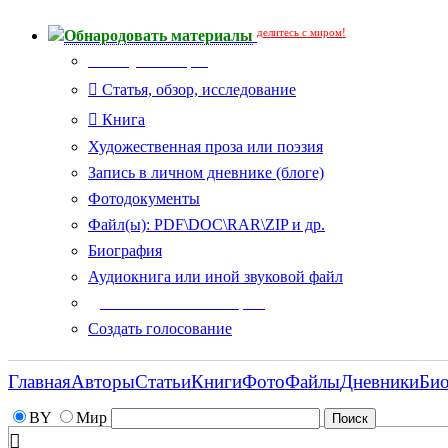
делитесь с миром!
Обнародовать материалы
Тип публикации
Статья, обзор, исследование
Книга
Художественная проза или поэзия
Запись в личном дневнике (блоге)
Фотодокументы
Файл(ы): PDF\DOC\RAR\ZIP и др.
Биография
Аудиокнига или иной звуковой файл
Дополнительные опции:
Создать голосование
Главная
Авторы
Статьи
Книги
Фото
Файлы
Дневники
Би
BY
Мир