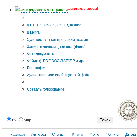
делитесь с миром!
Обнародовать материалы
Тип публикации
Статья, обзор, исследование
Книга
Художественная проза или поэзия
Запись в личном дневнике (блоге)
Фотодокументы
Файл(ы): PDF\DOC\RAR\ZIP и др.
Биография
Аудиокнига или иной звуковой файл
Дополнительные опции:
Создать голосование
BY
Мир
Главная
Авторы
Статьи
Книги
Фото
Файлы
Днев