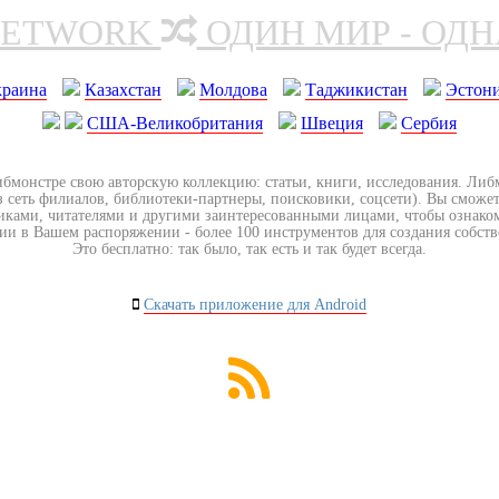
NETWORK
ОДИН МИР - ОД
краина
Казахстан
Молдова
Таджикистан
Эстон
США-Великобритания
Швеция
Сербия
ибмонстре свою авторскую коллекцию: статьи, книги, исследования. Ли
з сеть филиалов, библиотеки-партнеры, поисковики, соцсети). Вы сможет
иками, читателями и другими заинтересованными лицами, чтобы ознако
ии в Вашем распоряжении - более 100 инструментов для создания собст
Это бесплатно: так было, так есть и так будет всегда.
Скачать приложение для Android