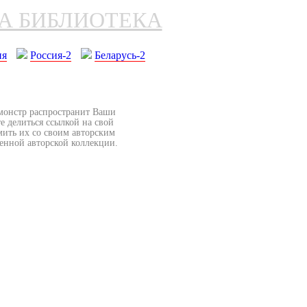
НА БИБЛИОТЕКА
ия
Россия-2
Беларусь-2
бмонстр распространит Ваши
е делиться ссылкой на свой
мить их со своим авторским
венной авторской коллекции.