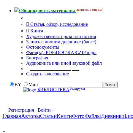
делитесь с миром!
Обнародовать материалы
Тип публикации
Статья, обзор, исследование
Книга
Художественная проза или поэзия
Запись в личном дневнике (блоге)
Фотодокументы
Файл(ы): PDF\DOC\RAR\ZIP и др.
Биография
Аудиокнига или иной звуковой файл
Дополнительные опции:
Создать голосование
BY
Мир
Беларуси
БИБЛИОТЕКА
Регистрация
·
Войти
·
Главная
Авторы
Статьи
Книги
Фото
Файлы
Дневники
Би