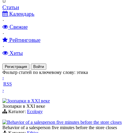
Статьи
Календарь
·
Свежие
·
Рейтинговые
·
Хиты
Регистрация
Войти
Фильтр статей по ключевому слову: этика
‹
RSS
›
Зоопарки в ХХI веке
Зоопарки в XXI веке
Каталог:
Ecology
Behavior of a salesperson five minutes before the store closes
Behavior of a salesperson five minutes before the store closes
Каталог:
Ethics