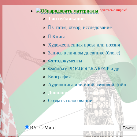
делитесь с миром!
Обнародовать материалы
Тип публикации
Статья, обзор, исследование
Книга
Художественная проза или поэзия
Запись в личном дневнике (блоге)
Фотодокументы
Файл(ы): PDF\DOC\RAR\ZIP и др.
Биография
Аудиокнига или иной звуковой файл
Дополнительные опции:
Создать голосование
BY
Мир