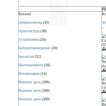
Кл
Каталог
Антропология
(43)
R
›
Архитектура
(38)
Астрономия
(20)
Са
TI
Библиотековедение
(20)
Биология
(52)
Че
Биотехнология
(18)
Ан
Ветеринария
(14)
Военное дело
(309)
Бу
ст
Военное дело
(309)
Военное дело
(309)
Вы