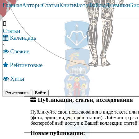
Главная
Авторы
Статьи
Книги
Фото
Файлы
Дневники
Би
Статьи
Календарь
·
Свежие
·
Рейтинговые
·
Хиты
Регистрация
Войти
Публикации, статьи, исследования
Публикуйте свои исследования в виде текста или
(фото, аудио, видео, презентации). Либмонстр ра
бесперебойный доступ к Вашей коллекции статей 2
Новые публикации: