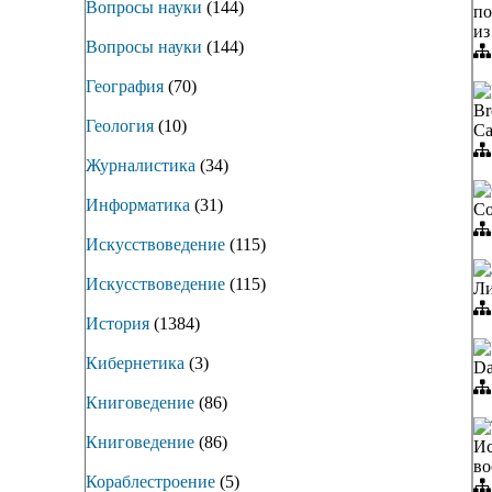
Вопросы науки
(144)
по
из
Вопросы науки
(144)
География
(70)
Br
Геология
(10)
Ca
Журналистика
(34)
Информатика
(31)
Со
Искусствоведение
(115)
Искусствоведение
(115)
Ли
История
(1384)
Кибернетика
(3)
Da
Книговедение
(86)
Книговедение
(86)
Ис
во
Кораблестроение
(5)