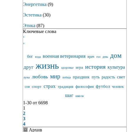
Энергетика
(9)
Эстетика
(30)
Этика
(87)
Ключевые слова
‹
›
дом
военная ветеринария
бог
врач
вода
гол
день
жизнь
история
друг
культура
игра
здоровье
мир
любовь
свет
праздник
путь
радость
луна
победа
страх
футбол
спорт
традиция
философия
сон
человек
шаг
школа
1-30
от
6698
1
2
3
4
Архив