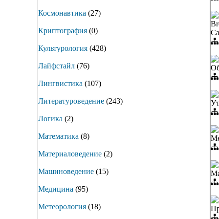
Космонавтика
(27)
Br
Криптография
(0)
Ca
Культурология
(428)
Лайфстайл
(76)
Об
Лингвистика
(107)
Литературоведение
(243)
Ут
Логика
(2)
Математика
(8)
Ме
Материаловедение
(2)
Машиноведение
(15)
Ma
Медицина
(95)
Метеорология
(18)
Пр