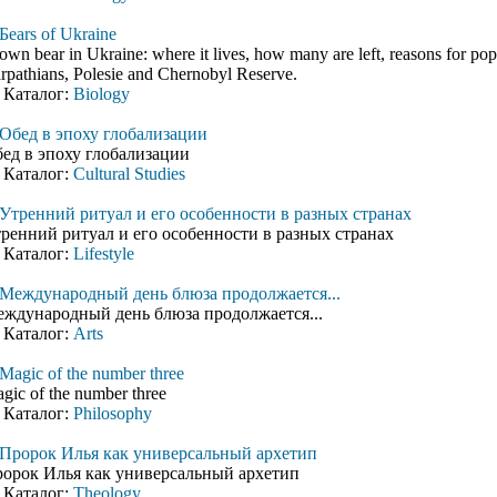
Бears of Ukraine
own bear in Ukraine: where it lives, how many are left, reasons for po
rpathians, Polesie and Chernobyl Reserve.
Каталог:
Biology
Обед в эпоху глобализации
ед в эпоху глобализации
Каталог:
Cultural Studies
Утренний ритуал и его особенности в разных странах
ренний ритуал и его особенности в разных странах
Каталог:
Lifestyle
Международный день блюза продолжается...
ждународный день блюза продолжается...
Каталог:
Arts
Magic of the number three
gic of the number three
Каталог:
Philosophy
Пророк Илья как универсальный архетип
орок Илья как универсальный архетип
Каталог:
Theology