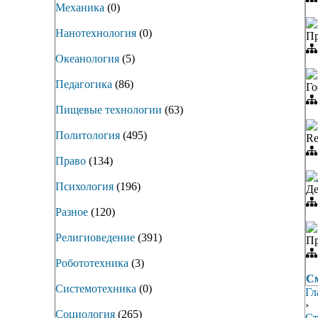
Механика
(0)
Нанотехнология
(0)
Пр
Океанология
(5)
Педагогика
(86)
Го
Пищевые технологии
(63)
Политология
(495)
Re
Право
(134)
Психология
(196)
Де
Разное
(120)
Религиоведение
(391)
Пр
Робототехника
(3)
См
Системотехника
(0)
Гл
›
Социология
(265)
Ст