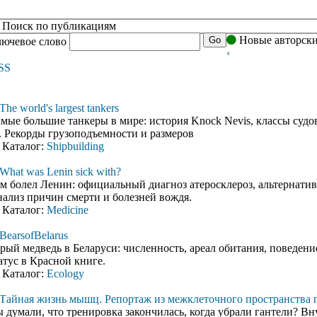
Поиск по публикациям
Новые авторски
Go
ючевое слово
‹
SS
The world's largest tankers
мые большие танкеры в мире: история Knock Nevis, классы суд
. Рекорды грузоподъемности и размеров
Каталог:
Shipbuilding
What was Lenin sick with?
м болел Ленин: официальный диагноз атеросклероз, альтернатив
ализ причин смерти и болезней вождя.
Каталог:
Medicine
BearsofBelarus
рый медведь в Беларуси: численность, ареал обитания, поведен
атус в Красной книге.
Каталог:
Ecology
Тайная жизнь мышц. Репортаж из межклеточного пространства 
 думали, что тренировка закончилась, когда убрали гантели? В