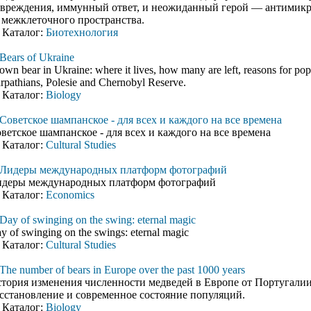
вреждения, иммунный ответ, и неожиданный герой — антимикр
 межклеточного пространства.
Каталог:
Биотехнология
Bears of Ukraine
own bear in Ukraine: where it lives, how many are left, reasons for po
rpathians, Polesie and Chernobyl Reserve.
Каталог:
Biology
Советское шампанское - для всех и каждого на все времена
ветское шампанское - для всех и каждого на все времена
Каталог:
Cultural Studies
Лидеры международных платформ фотографий
деры международных платформ фотографий
Каталог:
Economics
Day of swinging on the swing: eternal magic
y of swinging on the swings: eternal magic
Каталог:
Cultural Studies
The number of bears in Europe over the past 1000 years
тория изменения численности медведей в Европе от Португалии 
сстановление и современное состояние популяций.
Каталог:
Biology