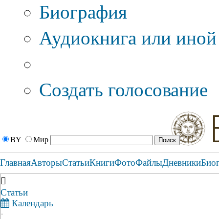
Биография
Аудиокнига или иной
Дополнительные оп
Создать голосование
BY
Мир
Главная
Авторы
Статьи
Книги
Фото
Файлы
Дневники
Био
Статьи
Календарь
·