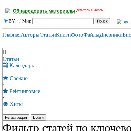
делитесь с миром!
Обнародовать материалы
BY
Мир
Главная
Авторы
Статьи
Книги
Фото
Файлы
Дневники
Би
Статьи
Календарь
·
Свежие
·
Рейтинговые
·
Хиты
Регистрация
Войти
Фильтр статей по ключево