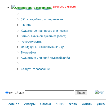
делитесь с миром!
Обнародовать материалы
Тип публикации
Статья, обзор, исследование
Книга
Художественная проза или поэзия
Запись в личном дневнике (блоге)
Фотодокументы
Файл(ы): PDF\DOC\RAR\ZIP и др.
Биография
Аудиокнига или иной звуковой файл
Дополнительные опции:
Создать голосование
BY
Мир
Главная
Авторы
Статьи
Книги
Фото
Файлы
Днев