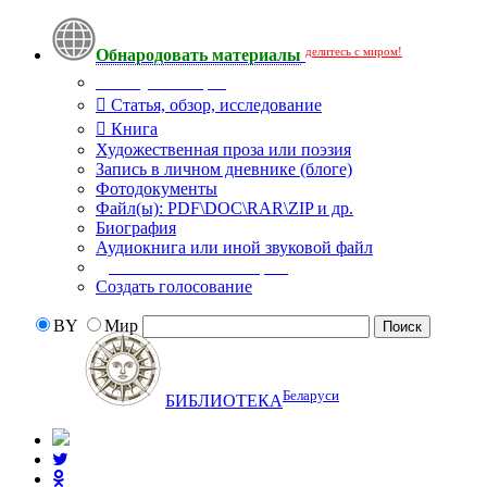
делитесь с миром!
Обнародовать материалы
Тип публикации
Статья, обзор, исследование
Книга
Художественная проза или поэзия
Запись в личном дневнике (блоге)
Фотодокументы
Файл(ы): PDF\DOC\RAR\ZIP и др.
Биография
Аудиокнига или иной звуковой файл
Дополнительные опции:
Создать голосование
BY
Мир
Беларуси
БИБЛИОТЕКА