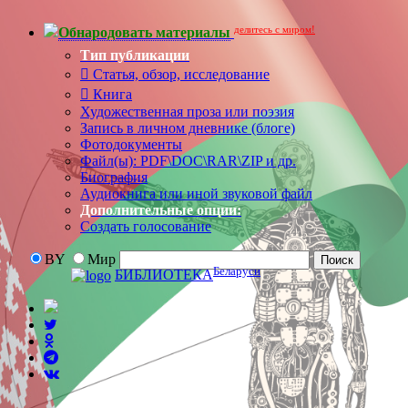
делитесь с миром!
Обнародовать материалы
Тип публикации
Статья, обзор, исследование
Книга
Художественная проза или поэзия
Запись в личном дневнике (блоге)
Фотодокументы
Файл(ы): PDF\DOC\RAR\ZIP и др.
Биография
Аудиокнига или иной звуковой файл
Дополнительные опции:
Создать голосование
BY
Мир
Беларуси
БИБЛИОТЕКА