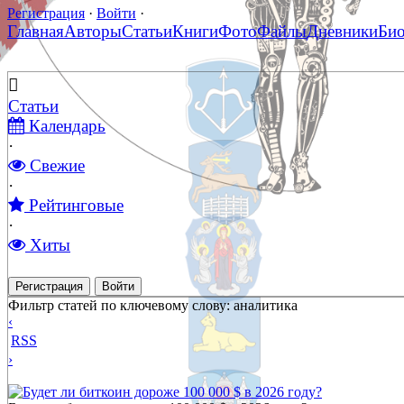
Регистрация
·
Войти
·
Главная
Авторы
Статьи
Книги
Фото
Файлы
Дневники
Би
Статьи
Календарь
·
Свежие
·
Рейтинговые
·
Хиты
Регистрация
Войти
Фильтр статей по ключевому слову: аналитика
‹
RSS
›
Будет ли биткоин дороже 100 000 $ в 2026 году?