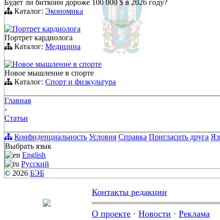
Будет ли биткоин дороже 100 000 $ в 2026 году?
Каталог:
Экономика
Портрет кардиолога
Портрет кардиолога
Каталог:
Медицина
Новое мышление в спорте
Новое мышление в спорте
Каталог:
Спорт и физкультура
Главная
›
Статьи
Конфиденциальность
Условия
Справка
Пригласить друга
Яз
Выбрать язык
English
Русский
© 2026
БЭБ
Контакты редакции
О проекте
·
Новости
·
Реклама