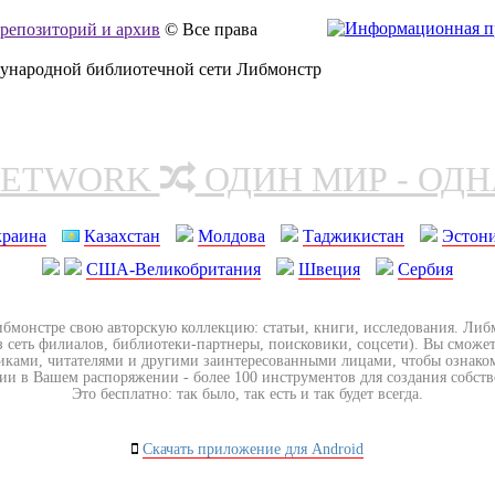
, репозиторий и архив
© Все права
дународной библиотечной сети Либмонстр
NETWORK
ОДИН МИР - ОД
краина
Казахстан
Молдова
Таджикистан
Эстон
США-Великобритания
Швеция
Сербия
ибмонстре свою авторскую коллекцию: статьи, книги, исследования. Ли
з сеть филиалов, библиотеки-партнеры, поисковики, соцсети). Вы сможет
иками, читателями и другими заинтересованными лицами, чтобы ознако
ии в Вашем распоряжении - более 100 инструментов для создания собст
Это бесплатно: так было, так есть и так будет всегда.
Скачать приложение для Android