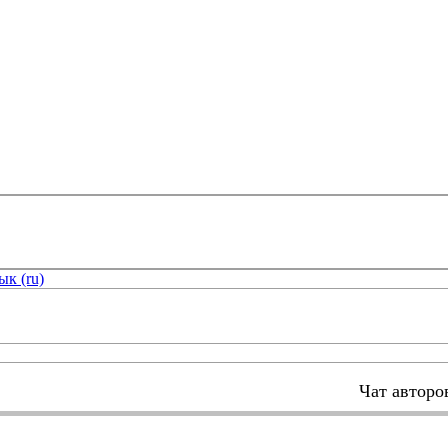
ык (ru)
Чат авторо