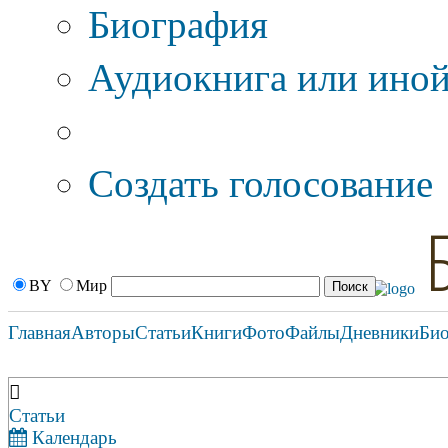
Биография
Аудиокнига или иной
Дополнительные оп
Создать голосование
BY
Мир
Главная
Авторы
Статьи
Книги
Фото
Файлы
Дневники
Би
Статьи
Календарь