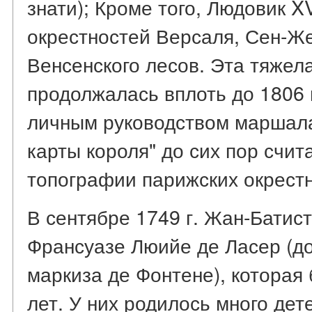
знати); Кроме того, Людовик X
окрестностей Версаля, Сен-Же
Венсенского лесов. Эта тяжел
продолжалась вплоть до 1806 г
личным руководством маршала
карты короля" до сих пор счи
топографии парижских окрестно
В сентябре 1749 г. Жан-Батис
Франсуазе Люийе де Ласер (д
маркиза де Фонтене), которая
лет. У них родилось много дет