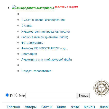
делитесь с миром!
Обнародовать материалы
Тип публикации
Статья, обзор, исследование
Книга
Художественная проза или поэзия
Запись в личном дневнике (блоге)
Фотодокументы
Файл(ы): PDF\DOC\RAR\ZIP и др.
Биография
Аудиокнига или иной звуковой файл
Дополнительные опции:
Создать голосование
BY
Мир
Главная
Авторы
Статьи
Книги
Фото
Файлы
Днев