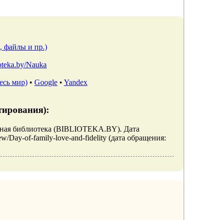
, файлы и пр.)
lioteka.by/Nauka
есь мир)
•
Google
•
Yandex
тирования):
тронная библиотека (BIBLIOTEKA.BY). Дата
iew/Day-of-family-love-and-fidelity (дата обращения: