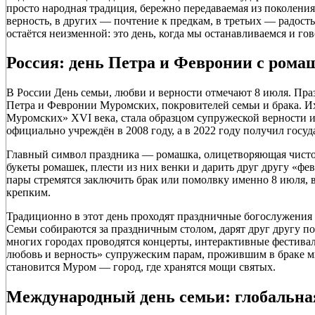
просто народная традиция, бережно передаваемая из поколени
верность, в других — почтение к предкам, в третьих — радость 
остаётся неизменной: это день, когда мы останавливаемся и го
Россия: день Петра и Февронии с рома
В России День семьи, любви и верности отмечают 8 июля. Пр
Петра и Февронии Муромских, покровителей семьи и брака. И
Муромских» XVI века, стала образцом супружеской верности 
официально учреждён в 2008 году, а в 2022 году получил госуд
Главный символ праздника — ромашка, олицетворяющая чистоту
букеты ромашек, плести из них венки и дарить друг другу «ф
пары стремятся заключить брак или помолвку именно 8 июля, в
крепким.
Традиционно в этот день проходят праздничные богослужения
Семьи собираются за праздничным столом, дарят друг другу по
многих городах проводятся концерты, интерактивные фестива
любовь и верность» супружеским парам, прожившим в браке м
становится Муром — город, где хранятся мощи святых.
Международный день семьи: глобальн