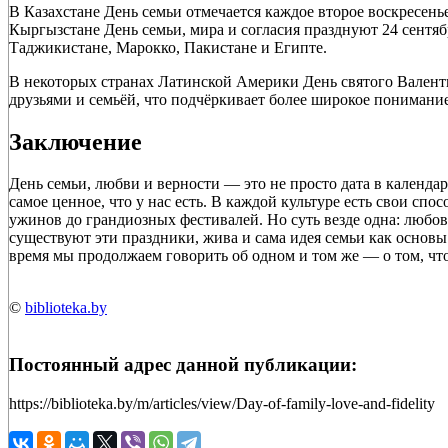
В Казахстане День семьи отмечается каждое второе воскресенье
Кыргызстане День семьи, мира и согласия празднуют 24 сентяб
Таджикистане, Марокко, Пакистане и Египте.
В некоторых странах Латинской Америки День святого Валентин
друзьями и семьёй, что подчёркивает более широкое понимани
Заключение
День семьи, любви и верности — это не просто дата в календа
самое ценное, что у нас есть. В каждой культуре есть свои сп
ужинов до грандиозных фестивалей. Но суть везде одна: любовь
существуют эти праздники, жива и сама идея семьи как основы 
время мы продолжаем говорить об одном и том же — о том, что
©
biblioteka.by
Постоянный адрес данной публикации:
https://biblioteka.by/m/articles/view/Day-of-family-love-and-fidelity