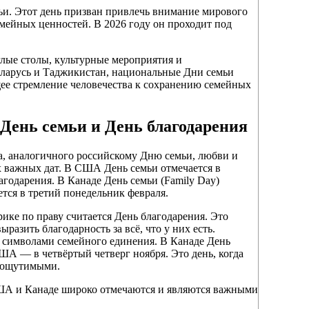
и. Этот день призван привлечь внимание мирового
мейных ценностей. В 2026 году он проходит под
глые столы, культурные мероприятия и
Беларусь и Таджикистан, национальные Дни семьи
щее стремление человечества к сохранению семейных
День семьи и День благодарения
, аналогичного российскому Дню семьи, любви и
их важных дат. В США День семьи отмечается в
агодарения. В Канаде День семьи (Family Day)
тся в третий понедельник февраля.
е по праву считается День благодарения. Это
разить благодарность за всё, что у них есть.
 символами семейного единения. В Канаде День
США — в четвёртый четверг ноября. Это день, когда
о ощутимыми.
США и Канаде широко отмечаются и являются важными