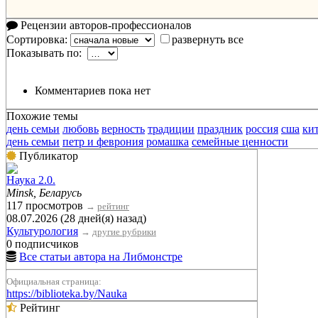
Рецензии авторов-профессионалов
Сортировка:
развернуть все
Показывать по:
Комментариев пока нет
Похожие темы
день семьи
любовь
верность
традиции
праздник
россия
сша
ки
день семьи
петр и феврония
ромашка
семейные ценности
Публикатор
Наука 2.0.
Minsk, Беларусь
117 просмотров
→
рейтинг
08.07.2026 (28 дней(я) назад)
Культурология
→
другие рубрики
0 подписчиков
Все статьи автора на Либмонстре
Официальная страница:
https://biblioteka.by/Nauka
Рейтинг