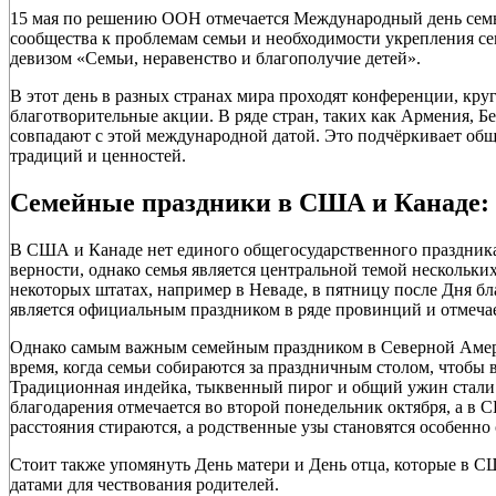
15 мая по решению ООН отмечается Международный день семь
сообщества к проблемам семьи и необходимости укрепления се
девизом «Семьи, неравенство и благополучие детей».
В этот день в разных странах мира проходят конференции, кру
благотворительные акции. В ряде стран, таких как Армения, 
совпадают с этой международной датой. Это подчёркивает об
традиций и ценностей.
Семейные праздники в США и Канаде: 
В США и Канаде нет единого общегосударственного праздника
верности, однако семья является центральной темой нескольк
некоторых штатах, например в Неваде, в пятницу после Дня бл
является официальным праздником в ряде провинций и отмечае
Однако самым важным семейным праздником в Северной Америк
время, когда семьи собираются за праздничным столом, чтобы вы
Традиционная индейка, тыквенный пирог и общий ужин стали
благодарения отмечается во второй понедельник октября, а в 
расстояния стираются, а родственные узы становятся особенн
Стоит также упомянуть День матери и День отца, которые в 
датами для чествования родителей.