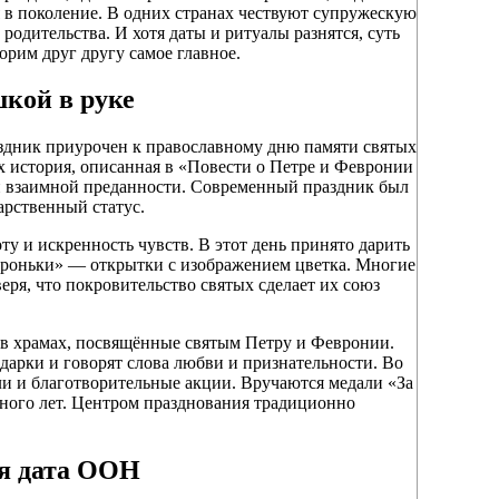
я в поколение. В одних странах чествуют супружескую
родительства. И хотя даты и ритуалы разнятся, суть
ворим друг другу самое главное.
шкой в руке
аздник приурочен к православному дню памяти святых
х история, описанная в «Повести о Петре и Февронии
и взаимной преданности. Современный праздник был
арственный статус.
 и искренность чувств. В этот день принято дарить
евроньки» — открытки с изображением цветка. Многие
еря, что покровительство святых сделает их союз
 в храмах, посвящённые святым Петру и Февронии.
дарки и говорят слова любви и признательности. Во
ли и благотворительные акции. Вручаются медали «За
ного лет. Центром празднования традиционно
ая дата ООН