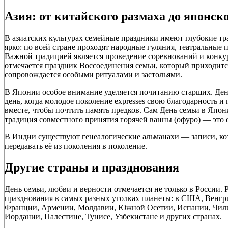
Азия: от китайского размаха до японск
В азиатских культурах семейные праздники имеют глубокие тр
ярко: по всей стране проходят народные гуляния, театральные
Важной традицией является проведение соревнований и конку
отмечается праздник Воссоединения семьи, который приходится
сопровождается особыми ритуалами и застольями.
В Японии особое внимание уделяется почитанию старших. Де
день, когда молодое поколение expresses свою благодарность и
вместе, чтобы почтить память предков. Сам День семьи в Япони
традиция совместного принятия горячей ванны (офуро) — это
В Индии существуют генеалогические альманахи — записи, ко
передавать её из поколения в поколение.
Другие страны и празднования
День семьи, любви и верности отмечается не только в России.
празднования в самых разных уголках планеты: в США, Венгр
Франции, Армении, Молдавии, Южной Осетии, Испании, Чили, 
Иордании, Палестине, Тунисе, Узбекистане и других странах.