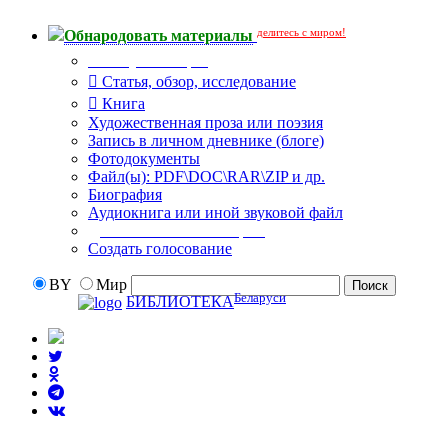
делитесь с миром!
Обнародовать материалы
Тип публикации
Статья, обзор, исследование
Книга
Художественная проза или поэзия
Запись в личном дневнике (блоге)
Фотодокументы
Файл(ы): PDF\DOC\RAR\ZIP и др.
Биография
Аудиокнига или иной звуковой файл
Дополнительные опции:
Создать голосование
BY
Мир
Беларуси
БИБЛИОТЕКА