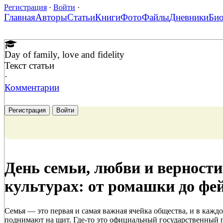
Регистрация
·
Войти
·
Главная
Авторы
Статьи
Книги
Фото
Файлы
Дневники
Би
Day of family, love and fidelity
Текст статьи
·
Комментарии
Регистрация
Войти
День семьи, любви и верности
культурах: от ромашки до фе
Семья — это первая и самая важная ячейка общества, и в каждой
поднимают на щит. Где-то это официальный государственный п