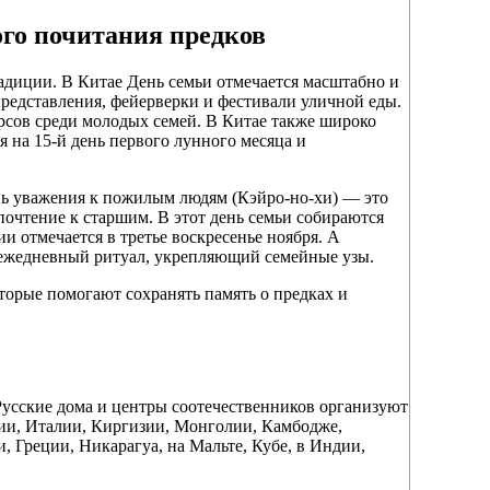
ого почитания предков
адиции. В Китае День семьи отмечается масштабно и
 представления, фейерверки и фестивали уличной еды.
рсов среди молодых семей. В Китае также широко
 на 15-й день первого лунного месяца и
нь уважения к пожилым людям (Кэйро-но-хи) — это
 почтение к старшим. В этот день семьи собираются
и отмечается в третье воскресенье ноября. А
 ежедневный ритуал, укрепляющий семейные узы.
торые помогают сохранять память о предках и
 Русские дома и центры соотечественников организуют
ии, Италии, Киргизии, Монголии, Камбодже,
Греции, Никарагуа, на Мальте, Кубе, в Индии,