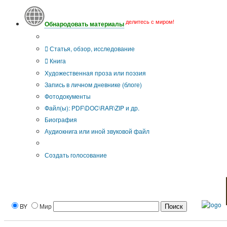
делитесь с миром!
Обнародовать материалы
Тип публикации
Статья, обзор, исследование
Книга
Художественная проза или поэзия
Запись в личном дневнике (блоге)
Фотодокументы
Файл(ы): PDF\DOC\RAR\ZIP и др.
Биография
Аудиокнига или иной звуковой файл
Дополнительные опции:
Создать голосование
BY
Мир