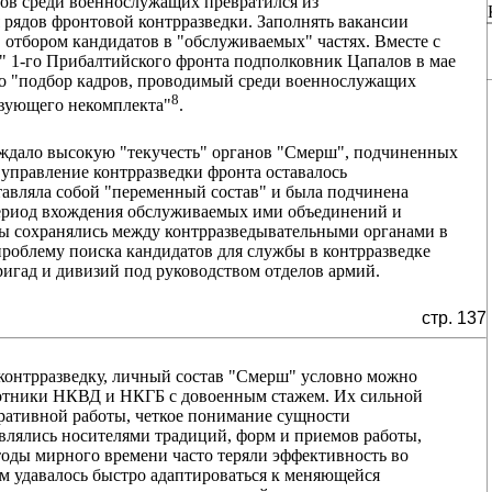
тов среди военнослужащих превратился из
 рядов фронтовой контрразведки. Заполнять вакансии
, отбором кандидатов в "обслуживаемых" частях. Вместе с
" 1-го Прибалтийского фронта подполковник Цапалов в мае
что "подбор кадров, проводимый среди военнослужащих
8
твующего некомплекта"
.
ждало высокую "текучесть" органов "Смерш", подчиненных
 управление контрразведки фронта оставалось
тавляла собой "переменный состав" и была подчинена
ериод вхождения обслуживаемых ими объединений и
ты сохранялись между контрразведывательными органами в
о проблему поиска кандидатов для службы в контрразведке
игад и дивизий под руководством отделов армий.
стр. 137
контрразведку, личный состав "Смерш" условно можно
аботники НКВД и НКГБ с довоенным стажем. Их сильной
еративной работы, четкое понимание сущности
влялись носителями традиций, форм и приемов работы,
оды мирного времени часто теряли эффективность во
ам удавалось быстро адаптироваться к меняющейся