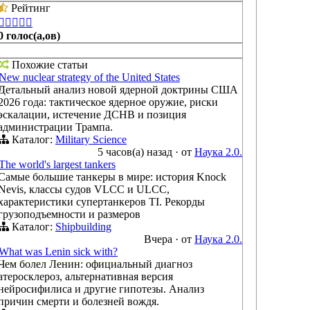
Рейтинг





0 голос(а,ов)
Похожие статьи
New nuclear strategy of the United States
Детальный анализ новой ядерной доктрины США
2026 года: тактическое ядерное оружие, риски
эскалации, истечение ДСНВ и позиция
администрации Трампа.
Каталог:
Military Science
5 часов(а) назад
·
от
Наука 2.0.
The world's largest tankers
Самые большие танкеры в мире: история Knock
Nevis, классы судов VLCC и ULCC,
характеристики супертанкеров TI. Рекорды
грузоподъемности и размеров
Каталог:
Shipbuilding
Вчера
·
от
Наука 2.0.
What was Lenin sick with?
Чем болел Ленин: официальный диагноз
атеросклероз, альтернативная версия
нейросифилиса и другие гипотезы. Анализ
причин смерти и болезней вождя.