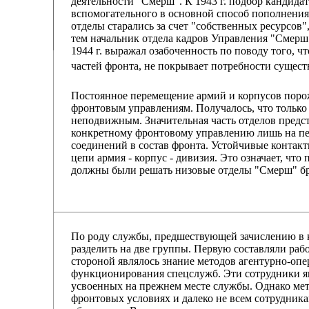
деятельности "Смерш". К 1943 г. подбор кандида
вспомогательного в основной способ пополнения
отделы старались за счет "собственных ресурсов"
тем начальник отдела кадров Управления "Смерш
1944 г. выражал озабоченность по поводу того, 
частей фронта, не покрывает потребности сущес
Постоянное перемещение армий и корпусов поро
фронтовым управлениям. Получалось, что только
неподвижным. Значительная часть отделов предс
конкретному фронтовому управлению лишь на п
соединений в состав фронта. Устойчивые контак
цепи армия - корпус - дивизия. Это означает, чт
должны были решать низовые отделы "Смерш" бр
По роду службы, предшествующей зачислению в 
разделить на две группы. Первую составляли р
стороной являлось знание методов агентурно-оп
функционирования спецслужб. Эти сотрудники я
усвоенных на прежнем месте службы. Однако мет
фронтовых условиях и далеко не всем сотрудник