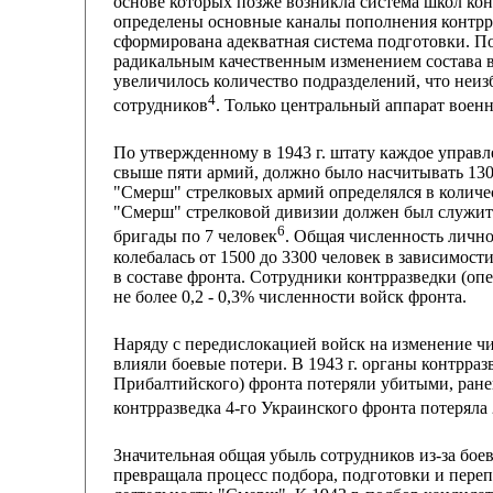
основе которых позже возникла система школ конт
определены основные каналы пополнения контрр
сформирована адекватная система подготовки. П
радикальным качественным изменением состава в
увеличилось количество подразделений, что неи
4
сотрудников
. Только центральный аппарат военн
По утвержденному в 1943 г. штату каждое управл
свыше пяти армий, должно было насчитывать 130 с
"Смерш" стрелковых армий определялся в количест
"Смерш" стрелковой дивизии должен был служить 
6
бригады по 7 человек
. Общая численность лично
колебалась от 1500 до 3300 человек в зависимос
в составе фронта. Сотрудники контрразведки (оп
не более 0,2 - 0,3% численности войск фронта.
Наряду с передислокацией войск на изменение ч
влияли боевые потери. В 1943 г. органы контрразв
Прибалтийского) фронта потеряли убитыми, ране
контрразведка 4-го Украинского фронта потеряла
Значительная общая убыль сотрудников из-за бое
превращала процесс подбора, подготовки и переп