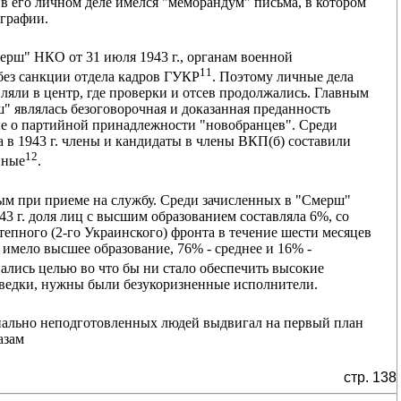
о в его личном деле имелся "меморандум" письма, в котором
ографии.
ерш" НКО от 31 июля 1943 г., органам военной
11
без санкции отдела кадров ГУКР
. Поэтому личные дела
яли в центр, где проверки и отсев продолжались. Главным
" являлась безоговорочная и доказанная преданность
е о партийной принадлежности "новобранцев". Среди
 в 1943 г. члены и кандидаты в члены ВКП(б) составили
12
йные
.
ым при приеме на службу. Среди зачисленных в "Смерш"
43 г. доля лиц с высшим образованием составляла 6%, со
тепного (2-го Украинского) фронта в течение шести месяцев
 имело высшее образование, 76% - среднее и 16% -
вались целью во что бы ни стало обеспечить высокие
зведки, нужны были безукоризненные исполнители.
нально неподготовленных людей выдвигал на первый план
азам
стр. 138