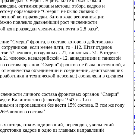
рразведки "Смерш". В результате к 1943 г. были
азведки, оптимизированы методы отбора кадров и
оэтому образование "Смерш" не было связано с
оенной контрразведки. Зато в ходе реорганизации
збежно повлекло дальнейший рост численности
5
ой контрразведки увеличился почти в 2,8 раза
.
ение "Смерш" фронта, в составе которого действовало
отрудников, если менее пяти, то - 112. Штат отделов
ве 57 человек, воздушных - 21, танковых - 31. В отделе
21 человек, кавалерийской - 12, авиадивизии и танковой
го состава органов "Смерш" фронтов не была постоянной, а
ти от количества объединений и соединений, действовавших
ерработники и технической персонал) составляли в среднем
исленности личного состава фронтовых органов "Смерш"
едки Калининского (с октября 1943 г. - 1-го
нными и пропавшими без вести 15% состава. В том же году
7
 26% личного состава
.
вых потерь, откомандирований, переводов, увольнений
одготовки кадров в одно из главных направлений