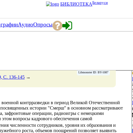
Беларуси
БИБЛИОТЕКА
ографии
Аудио
Опросы
Libmonster ID: BY-1087
, C. 136-145
→
 военной контрразведки в период Великой Отечественной
, посвященных истории "Смерш" в основном рассматривают
а, зафронтовые операции, радиоигры с немецкими
и этом вопросы кадрового обеспечения самой
ения численности сотрудников, уровня их образования и
служебного роста, объемов поощрений позволяет выявить