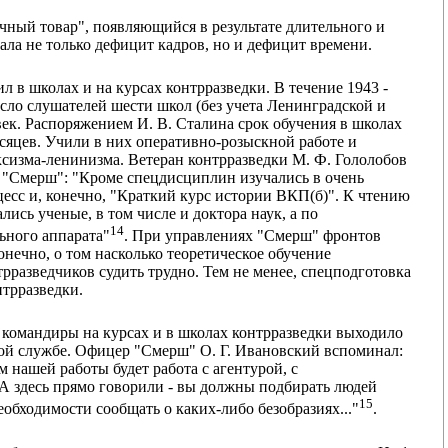
учный товар", появляющийся в результате длительного и
ала не только дефицит кадров, но и дефицит времени.
 в школах и на курсах контрразведки. В течение 1943 -
исло слушателей шести школ (без учета Ленинградской и
ек. Распоряжением И. В. Сталина срок обучения в школах
есяцев. Учили в них оперативно-розыскной работе и
ксизма-ленинизма. Ветеран контрразведки М. Ф. Гололобов
е "Смерш": "Кроме спецдисциплин изучались в очень
есс и, конечно, "Краткий курс истории ВКП(б)". К чтению
ись ученые, в том числе и доктора наук, а по
14
ьного аппарата"
. При управлениях "Смерш" фронтов
нечно, о том насколько теоретическое обучение
рразведчиков судить трудно. Тем не менее, спецподготовка
нтрразведки.
 командиры на курсах и в школах контрразведки выходило
вой службе. Офицер "Смерш" О. Г. Ивановский вспоминал:
 нашей работы будет работа с агентурой, с
. А здесь прямо говорили - вы должны подбирать людей
15
обходимости сообщать о каких-либо безобразиях..."
.