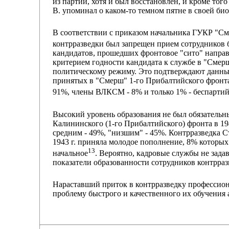
из партии, хотя и был восстановлен, и кроме тог
В. упоминал о каком-то темном пятне в своей би
В соответствии с приказом начальника ГУКР "См
контрразведки был запрещен прием сотрудников 
кандидатов, прошедших фронтовое "сито" направл
критерием годности кандидата к службе в "Смерш
политическому режиму. Это подтверждают данны
принятых в "Смерш" 1-го Прибалтийского фронта
91%, члены ВЛКСМ - 8% и только 1% - беспарти
Высокий уровень образования не был обязательн
Калининского (1-го Прибалтийского) фронта в 19
средним - 49%, "низшим" - 45%. Контрразведка С
1943 г. приняла молодое пополнение, 8% которых
13
начальное
. Вероятно, кадровые службы не зада
показатели образованности сотрудников контрра
Нараставший приток в контрразведку профессио
проблему быстрого и качественного их обучения 