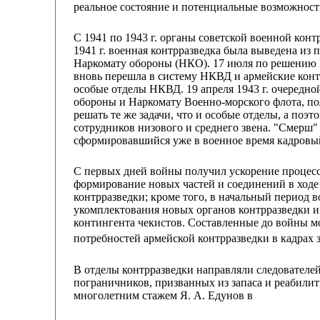
реальное состояние и потенциальные возможност
С 1941 по 1943 г. органы советской военной кон
1941 г. военная контрразведка была выведена из
Наркомату обороны (НКО). 17 июля по решению Г
вновь перешла в систему НКВД и армейские кон
особые отделы НКВД. 19 апреля 1943 г. очередно
обороны и Наркомату Военно-морского флота, п
решать те же задачи, что и особые отделы, а поэ
сотрудников низового и среднего звена. "Смерш"
сформировавшийся уже в военное время кадровый
С первых дней войны получил ускорение процесс
формирование новых частей и соединений в ходе
контрразведки; кроме того, в начальный период 
укомплектования новых органов контрразведки и
контингента чекистов. Составленные до войны 
потребностей армейской контрразведки в кадрах 
В отделы контрразведки направляли следовател
пограничников, призванных из запаса и реабили
многолетним стажем Я. А. Едунов в