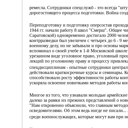
ремесла. Сотрудники спецслужб - это всегда "шт
дорогостоящего процесса подготовки. Война созд
Переподготовку и подготовку оперсостав проходил
1944 гг. начали работу 8 школ "Смерш". Общее ч
Саратовской) одновременно достигало 2000 челов
контрразведки был увеличен с четырех до 6 - 9 м
военному делу, но не забывали и про основы мар
вспоминал о своей учебе в 1-й Московской школ
урезанном виде уголовное право, уголовный проц
лекций по уголовному праву и процессу привлекал
спецдисциплинам - опытные сотрудники централ
действовали краткосрочные курсы и семинары. Ко
способствовало росту эффективности работы конт
ускоряла освоение новичками методов работы ко
Многое из того, что узнавали молодые армейские
далеко за рамки их прежних представлений о но
"Нам откровенно объяснили, что главным методом
осведомителями. Об этом ведь нигде не писали..
среди военнослужащих, которые могут вам при не