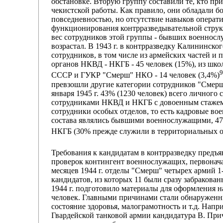
обстановке. Вторую группу составили те, кто при
чекистской работы. Как правило, они обладали 
повседневностью, но отсутствие навыков операт
функционирования контрразведывательной структ
вес сотрудников этой группы - бывших военносл
возрастал. В 1943 г. в контрразведку Калининск
сотрудников, в том числе из армейских частей и 
органов НКВД - НКГБ - 45 человек (15%), из шк
9
СССР и ГУКР "Смерш" НКО - 14 человек (3,4%)
превзошли другие категории сотрудников "Смерш"
января 1945 г. 43% (1230 человек) всего личног
сотрудниками НКВД и НКГБ с довоенным стажем (
сотрудники особых отделов, то есть кадровые во
состава являлись бывшими военнослужащими, 47
НКГБ (30% прежде служили в территориальных ор
Требования к кандидатам в контрразведку предъя
проверок контингент военнослужащих, первонача
месяцев 1944 г. отделы "Смерш" четырех армий 1
кандидатов, из которых 11 были сразу забракова
1944 г. подготовило материалы для оформления на
человек. Главными причинами стали обнаружен
состояние здоровья, малограмотность и т.д. Напр
Гвардейской танковой армии кандидатура В. Прич