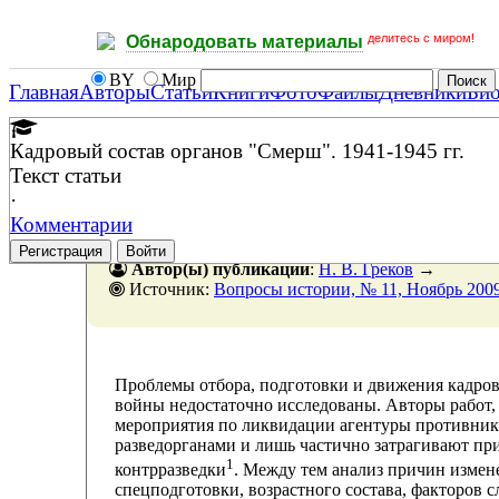
делитесь с миром!
Обнародовать материалы
BY
Мир
Главная
Авторы
Статьи
Книги
Фото
Файлы
Дневники
Би
Кадровый состав органов "Смерш". 1941-1945 гг.
Текст статьи
·
Комментарии
Регистрация
Войти
Автор(ы) публикации
:
Н. В. Греков
→
Источник:
Вопросы истории, № 11, Ноябрь 2009
Проблемы отбора, подготовки и движения кадров
войны недостаточно исследованы. Авторы работ
мероприятия по ликвидации агентуры противник
разведорганами и лишь частично затрагивают пр
1
контрразведки
. Между тем анализ причин измен
спецподготовки, возрастного состава, факторов 