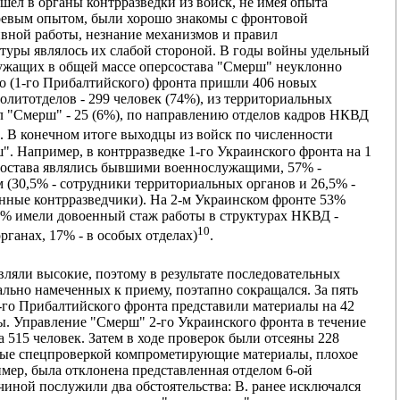
шел в органы контрразведки из войск, не имея опыта
боевым опытом, были хорошо знакомы с фронтовой
ивной работы, незнание механизмов и правил
уры являлось их слабой стороной. В годы войны удельный
ужащих в общей массе оперсостава "Смерш" неуклонно
ого (1-го Прибалтийского) фронта пришли 406 новых
политотделов - 299 человек (74%), из территориальных
ол "Смерш" - 25 (6%), по направлению отделов кадров НКВД
. В конечном итоге выходцы из войск по численности
. Например, в контрразведке 1-го Украинского фронта на 1
о состава являлись бывшими военнослужащими, 57% -
30,5% - сотрудники территориальных органов и 26,5% -
енные контрразведчики). На 2-м Украинском фронте 53%
% имели довоенный стаж работы в структурах НКВД -
10
ганах, 17% - в особых отделах)
.
вляли высокие, поэтому в результате последовательных
льно намеченных к приему, поэтапно сокращался. За пять
-го Прибалтийского фронта представили материалы на 42
ны. Управление "Смерш" 2-го Украинского фронта в течение
 515 человек. Затем в ходе проверок были отсеяны 228
ные спецпроверкой компрометирующие материалы, плохое
имер, была отклонена представленная отделом 6-ой
иной послужили два обстоятельства: В. ранее исключался