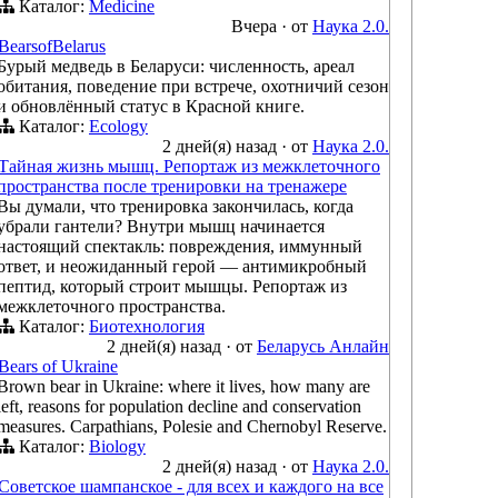
Каталог:
Medicine
Вчера
·
от
Наука 2.0.
BearsofBelarus
Бурый медведь в Беларуси: численность, ареал
обитания, поведение при встрече, охотничий сезон
и обновлённый статус в Красной книге.
Каталог:
Ecology
2 дней(я) назад
·
от
Наука 2.0.
Тайная жизнь мышц. Репортаж из межклеточного
пространства после тренировки на тренажере
Вы думали, что тренировка закончилась, когда
убрали гантели? Внутри мышц начинается
настоящий спектакль: повреждения, иммунный
ответ, и неожиданный герой — антимикробный
пептид, который строит мышцы. Репортаж из
межклеточного пространства.
Каталог:
Биотехнология
2 дней(я) назад
·
от
Беларусь Анлайн
Bears of Ukraine
Brown bear in Ukraine: where it lives, how many are
left, reasons for population decline and conservation
measures. Carpathians, Polesie and Chernobyl Reserve.
Каталог:
Biology
2 дней(я) назад
·
от
Наука 2.0.
Советское шампанское - для всех и каждого на все