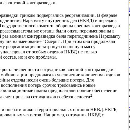
и фронтовой контрразведки.
трразведки трижды подвергались реорганизации. В феврале
 подчинения Наркомату внутренних дел (НКВД) и передана
осударственного комитета обороны военная контрразведка
трразведывательные органы были опять переименованы в
й раз военная контрразведка была переподчинена Наркомату
олучив наименование "Смерш". При этом она продолжала
тому реорганизация не затронула основную массу
 унаследовал от особых отделов НКВД не только
 состав, но и его проблемы.
 роста численности сотрудников военной контрразведки:
 мобилизации предполагало увеличение количества отделов
войны отделы несли очень большие потери. Для
 восполнения потерь срочно требовались новые
мобилизационные планы предполагали полное обеспечение
2
за счет призыва сотрудников госбезопасности
.
ей и оперативников территориальных органов НКВД-НКГБ,
тированных чекистов. Например, сотрудник НКВД с