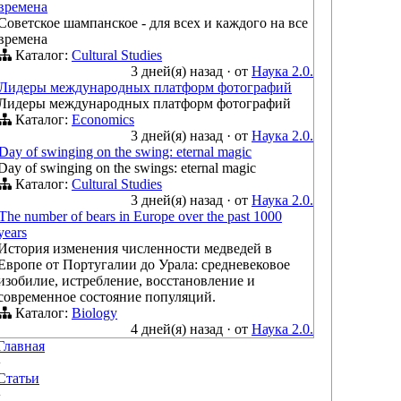
времена
Советское шампанское - для всех и каждого на все
времена
Каталог:
Cultural Studies
3 дней(я) назад
·
от
Наука 2.0.
Лидеры международных платформ фотографий
Лидеры международных платформ фотографий
Каталог:
Economics
3 дней(я) назад
·
от
Наука 2.0.
Day of swinging on the swing: eternal magic
Day of swinging on the swings: eternal magic
Каталог:
Cultural Studies
3 дней(я) назад
·
от
Наука 2.0.
The number of bears in Europe over the past 1000
years
История изменения численности медведей в
Европе от Португалии до Урала: средневековое
изобилие, истребление, восстановление и
современное состояние популяций.
Каталог:
Biology
4 дней(я) назад
·
от
Наука 2.0.
Главная
›
Статьи
›