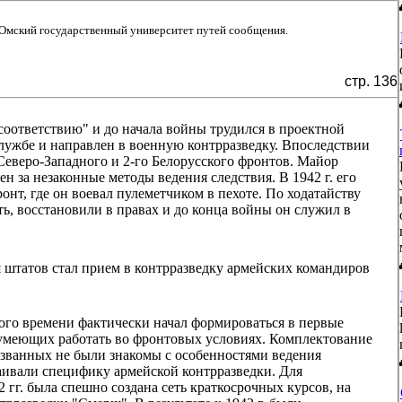
. Омский государственный университет путей сообщения.
стр. 136
есоответствию" и до начала войны трудился в проектной
 службе и направлен в военную контрразведку. Впоследствии
Северо-Западного и 2-го Белорусского фронтов. Майор
ден за незаконные методы ведения следствия. В 1942 г. его
онт, где он воевал пулеметчиком в пехоте. По ходатайству
сть, восстановили в правах и до конца войны он служил в
штатов стал прием в контрразведку армейских командиров
ого времени фактически начал формироваться в первые
 умеющих работать во фронтовых условиях. Комплектование
званных не были знакомы с особенностями ведения
аивали специфику армейской контрразведки. Для
 гг. была спешно создана сеть краткосрочных курсов, на