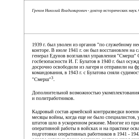
Греков Николай Владимирович
- доктор исторических наук
1939 г. был уволен из органов "по служебному н
конторе. В июле 1941 г. он был восстановлен на
генерал Едунов возглавлял управления "Смерш" 
госбезопасности И. Г. Булатов в 1940 г. был осуж
досрочно освободили из лагеря и отправили на фр
командования, в 1943 г. с Булатова сняли судимо
3
"Смерш"
.
Дополнительной возможностью укомплектования 
и политработников.
Кадровый состав армейской контрразведки военн
месяцы войны, когда еще не было специалистов,
штатов шло в ускоренном режиме. Многие из при
оперативной работы в войсках и на практике осв
подготовки оперативных работников в 1941 - 1942