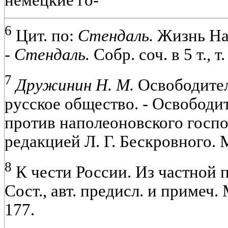
немецкие го-
6
Цит. по:
Стендаль.
Жизнь На
-
Стендаль.
Собр. соч. в 5 т., т.
7
Дружинин Н. М.
Освободитель
русское общество. - Освободит
против наполеоновского господ
редакцией Л. Г. Бескровного. М.
8
К чести России. Из частной п
Сост., авт. предисл. и примеч. 
177.