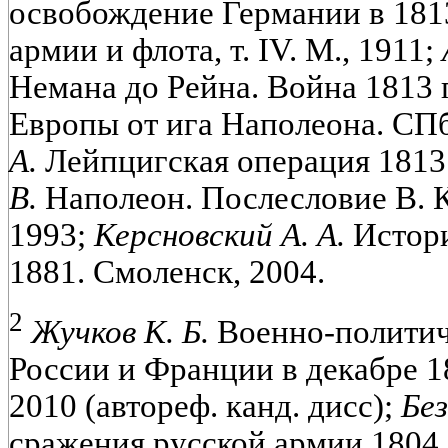
освобождение Германии в 1813
армии и флота, т. IV. М., 1911;
Немана до Рейна. Война 1813 
Европы от ига Наполеона. СПб
А.
Лейпцигская операция 1813 
В.
Наполеон. Послесловие В. 
1993;
Керсновский А. А.
Истори
1881. Смоленск, 2004.
2
Жучков К. Б.
Военно-политич
России и Франции в декабре 18
2010 (автореф. канд. дисс);
Бе
сражения русской армии 1804 