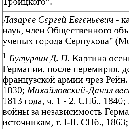
Троицкого
.
Лазарев Сергей Евгеньевич
- к
наук, член Общественного об
ученых города Серпухова" (Мо
1
Бутурлин Д. П.
Картина осенн
Германии, после перемирия, д
французской армии чрез Рейн.
1830;
Михайловский-Данил веск
1813 года, ч. 1 - 2. СПб., 1840;
войны за независимость Герм
источникам, т. I-II. СПб., 1863