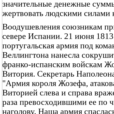
значительные денежные суммы
жертвовать людскими силами н
Воодушевления союзникам пр
севере Испании. 21 июня 1813 
португальская армия под кома
Веллингтона нанесла сокруши
франко-испанским войскам Жо
Витория. Секретарь Наполеона
"Армия короля Жозефа, атаков
Виторией слева и справа враж
раза превосходившими ее по ч
наголову. Наша армия спаслас