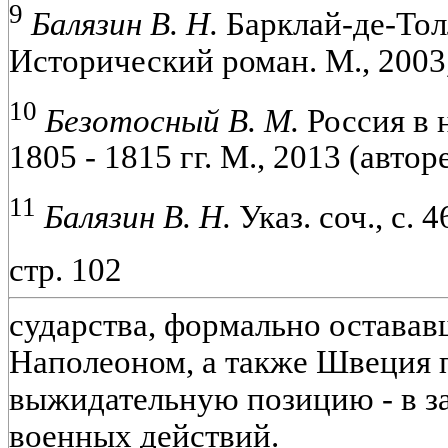
9
Балязин В. Н.
Барклай-де-Тол
Исторический роман. М., 2003,
10
Безотосный В. М.
Россия в 
1805 - 1815 гг. М., 2013 (авторе
11
Балязин В. Н.
Указ. соч., с. 4
стр. 102
сударства, формально остава
Наполеоном, а также Швеция 
выжидательную позицию - в з
военных действий.