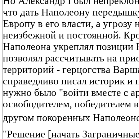
Но Александр I был непреклоне
что дать Наполеону передышку
Европу в его власти, а угрозу 
неизбежной и постоянной. Кро
Наполеона укреплял позиции 
позволял рассчитывать на при
территорий - герцогства Варша
справедливо писал историк и п
нужно было "войти вместе с а
освободителем, победителем в
другом покоренных Наполеон
"Решение [начать Заграничны