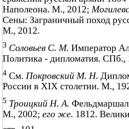
Наполеона. М., 2012;
Могилевс
Сены: Заграничный поход русс
М., 2012.
3
Соловьев С. М.
Император Ал
Политика - дипломатия. СПб., 
4
См.
Покровский М. Н.
Диплом
России в XIX столетии. М., 19
5
Троицкий Н. А.
Фельдмаршал 
М., 2002;
его же.
1812. Велики