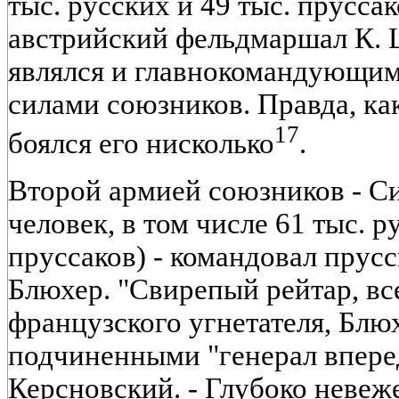
тыс. русских и 49 тыс. пруссак
австрийский фельдмаршал К. 
являлся и главнокомандующи
силами союзников. Правда, ка
17
боялся его нисколько
.
Второй армией союзников - Си
человек, в том числе 61 тыс. р
пруссаков) - командовал прус
Блюхер. "Свирепый рейтар, в
французского угнетателя, Блю
подчиненными "генерал вперед"
Керсновский. - Глубоко невеж