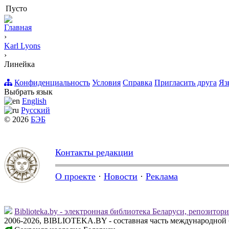
Пусто
Главная
›
Karl Lyons
›
Линейка
Конфиденциальность
Условия
Справка
Пригласить друга
Яз
Выбрать язык
English
Русский
© 2026
БЭБ
Контакты редакции
О проекте
·
Новости
·
Реклама
Biblioteka.by - электронная библиотека Беларуси, репозитор
2006-2026, BIBLIOTEKA.BY - составная часть международной 