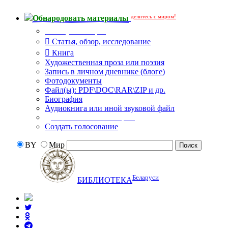
делитесь с миром!
Обнародовать материалы
Тип публикации
Статья, обзор, исследование
Книга
Художественная проза или поэзия
Запись в личном дневнике (блоге)
Фотодокументы
Файл(ы): PDF\DOC\RAR\ZIP и др.
Биография
Аудиокнига или иной звуковой файл
Дополнительные опции:
Создать голосование
BY
Мир
Беларуси
БИБЛИОТЕКА