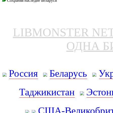
Сохраняя наследие Беларуси
LIBMONSTER N
ОДНА Б
Россия
Беларусь
Ук
Таджикистан
Эстон
США-Великобрит