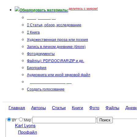
делитесь с миром!
Обнародовать материалы
Тип публикации
Статья, обзор, исследование
Книга
Художественная проза или поэзия
Запись в личном дневнике (блоге)
Фотодокументы
Файл(ы): PDF\DOC\RAR\ZIP и др.
Биография
Аудиокнига или иной звуковой файл
Дополнительные опции:
Создать голосование
Главная
Авторы
Статьи
Книги
Фото
Файлы
Днев
BY
Мир
Karl Lyons
Профайл