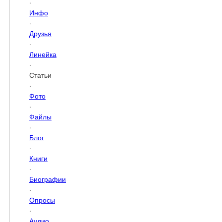
·
Инфо
·
Друзья
·
Линейка
·
Статьи
·
Фото
·
Файлы
·
Блог
·
Книги
·
Биографии
·
Опросы
·
Аудио