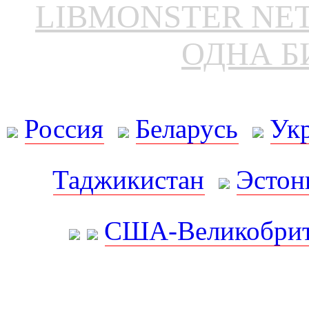
LIBMONSTER N
ОДНА Б
Россия
Беларусь
Ук
Таджикистан
Эстон
США-Великобрит