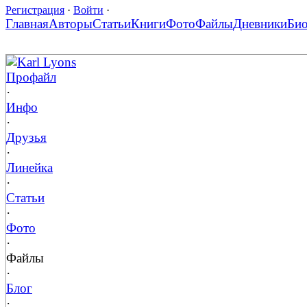
Регистрация
·
Войти
·
Главная
Авторы
Статьи
Книги
Фото
Файлы
Дневники
Би
Karl Lyons
Профайл
·
Инфо
·
Друзья
·
Линейка
·
Статьи
·
Фото
·
Файлы
·
Блог
·