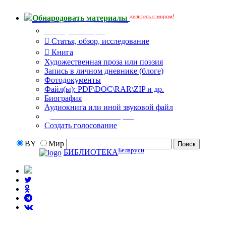
делитесь с миром!
Обнародовать материалы
Тип публикации
Статья, обзор, исследование
Книга
Художественная проза или поэзия
Запись в личном дневнике (блоге)
Фотодокументы
Файл(ы): PDF\DOC\RAR\ZIP и др.
Биография
Аудиокнига или иной звуковой файл
Дополнительные опции:
Создать голосование
BY
Мир
Беларуси
БИБЛИОТЕКА