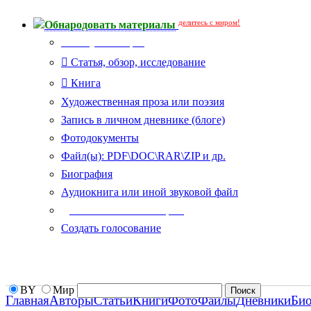
делитесь с миром!
Обнародовать материалы
Тип публикации
Статья, обзор, исследование
Книга
Художественная проза или поэзия
Запись в личном дневнике (блоге)
Фотодокументы
Файл(ы): PDF\DOC\RAR\ZIP и др.
Биография
Аудиокнига или иной звуковой файл
Дополнительные опции:
Создать голосование
BY
Мир
Главная
Авторы
Статьи
Книги
Фото
Файлы
Дневники
Би