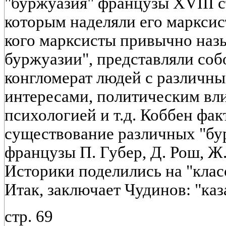
"буржуазия" французы XVIII с
которым наделяли его марксис
кого марксисты привычно наз
буржуазии", представляли со
конгломерат людей с различн
интересами, политическим вл
психологией и т.д. Коббен фак
существование различных "бу
французы П. Губер, Д. Рош, Ж.
Историки поделились на "клас
Итак, заключает Чудинов: "каз
стр. 69