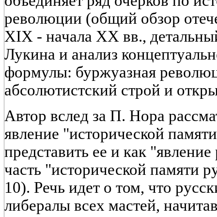
объединяет ряд очерков по и
революции (общий обзор отеч
XIX - начала XX вв., детальны
Лукина и анализ концептуальн
формулы: буржуазная революц
абсолютистский строй и откры
Автор вслед за П. Нора рассм
явление "исторической памяти"
представить ее и как "явление 
часть "исторической памяти ру
10). Речь идет о том, что рус
либералы всех мастей, начит