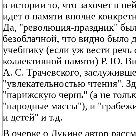
в истории то, что захочет в не
идет о памяти вполне конкрет
Да, "революция-праздник" был
безоблачной, что видно было 
учебнику (если уж вести речь
коллективной памяти) Р. Ю. Ви
А. С. Трачевского, заслуживш
"увлекательностью чтения". З
"парижскую чернь" (а не толь
"народные массы"), и "грабежи
и детей" и т.д.
В очерке о Лукине автор расс