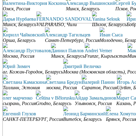
Валентина-Виктория Коскина
Александр Вышинский
Сергей Б
Омск, Россия
Минск, Беларусь
Псков, Ро
Дарья Нурбаева
FERNANDO SANDOVAL
Yanina Selouk
Ири
Минск, Беларусь
VALPARAISO, Чили
Шклов, Беларусь
Бобр
Кирилл Чайковский
Александр Тагильцев
Иван Сыса
Орша, Беларусь
Санкт-Петербург, Россия
Молодечно, Бела
Александр Пустовалов
Даниил Павлов
Andrei Verner
Мак
Москва, Россия
Минск, Беларусь
Frunze, Кыргызстан
Мин
Юрий Зимич
Дмитрий Величко
аг. Кожан-Городок, Беларусь
Москва (Московская область), Рос
Светлана Камаскина
Светлана Бредун
Валерий Панин
Игорь А
Таллинн, Эстония
москва, Россия
Саратов, Россия
Ujvtkm, 
олег марченко
Čeština v Bělorusku
Айдар Замальдинов
Марат С
сызрань, Россия
Grodno, Беларусь
Ульяновск, Россия
Казань, 
Евгений Глухов
Леонид Барминский
Елена Хомуто
САНКТ-ПЕТЕРБУРГ, Россия
Витебск, Беларусь
Брянск, Росси