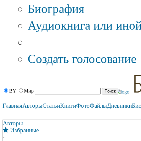
Биография
Аудиокнига или иной
Дополнительные оп
Создать голосование
BY
Мир
Главная
Авторы
Статьи
Книги
Фото
Файлы
Дневники
Би
Авторы
Избранные
·