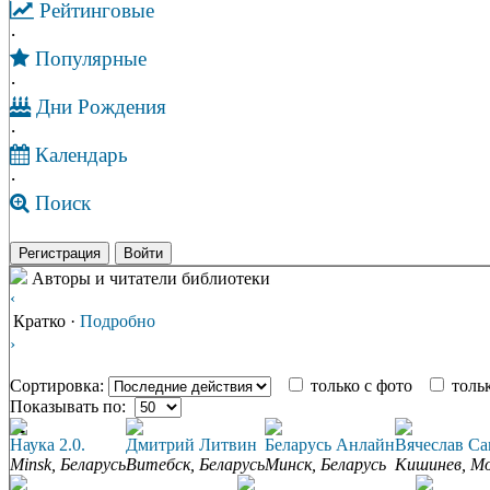
Рейтинговые
·
Популярные
·
Дни Рождения
·
Календарь
·
Поиск
Регистрация
Войти
Авторы и читатели библиотеки
‹
Кратко
·
Подробно
›
Сортировка:
только с фото
тольк
Показывать по:
Наука 2.0.
Дмитрий Литвин
Беларусь Анлайн
Вячеслав Са
Minsk, Беларусь
Витебск, Беларусь
Минск, Беларусь
Кишинев, М