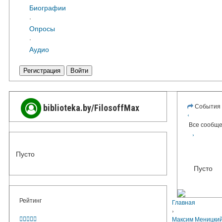
Биографии
·
Опросы
·
Аудио
Регистрация
Войти
События
biblioteka.by/FilosoffMax
‹
Все сообщ
›
Пусто
Пусто
Рейтинг
Главная
›





Максим Меницки