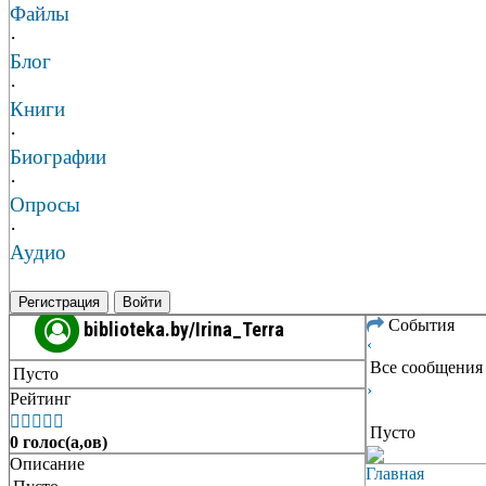
Файлы
·
Блог
·
Книги
·
Биографии
·
Опросы
·
Аудио
Регистрация
Войти
События
biblioteka.by/Irina_Terra
‹
Все сообщения
Пусто
›
Рейтинг





Пусто
0 голос(а,ов)
Описание
Главная