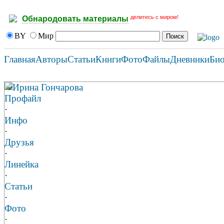
делитесь с миром!
Обнародовать материалы
BY
Мир
Главная
Авторы
Статьи
Книги
Фото
Файлы
Дневники
Би
Ирина Гончарова
Профайл
·
Инфо
·
Друзья
·
Линейка
·
Статьи
·
Фото
·