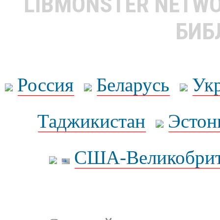
LIBMONSTER NETW
БИБ
Россия
Беларусь
Ук
Таджикистан
Эстон
США-Великобрит