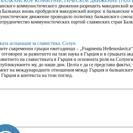
ЛКАНСКОЕ КОММУНИСТИЧЕСКОЕ ДВИЖЕНИЕ (1920-1930-
канского коммунистического движения разрешить македонский к
 Балканах вновь пробудился македонский вопрос и балканские 
мунистическое движение проводило политику балканского союза
сотрудничество коммунистических партий славянских стран Бал
ката асоциация за славистика. Солун.
ите съвременни гръцки ежегодници – „Fragmenta Hellenoslavica“,
отговорен за развитието на тази наука в Гърция и в гръцката ак
развитието на славистиката в Гърция и основната роля на Солунск
 публикуването му, до наши дни. Целта е да се представи фактът,
мент на международните отношения между Гърция и балканските
 Гърция в контекста на този поглед.