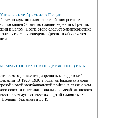
Университете Аристотеля Греции.
й симпозиум по славистике в Университете
 был посвящен 50-летию славяноведения в Греции.
еции в целом. После этого следует характеристика
ать, что славяноведение (русистика) является
ции.
КОММУНИСТИЧЕСКОЕ ДВИЖЕНИЕ (1920-
истического движения разрешить македонский
дерации. В 1920–1930-е годы на Балканах вновь
грозой новой межбалканской войны, в связи с чем
кого союза и интернационального межбалканского
ничество коммунистических партий славянских
 Польши, Украины и др.]).