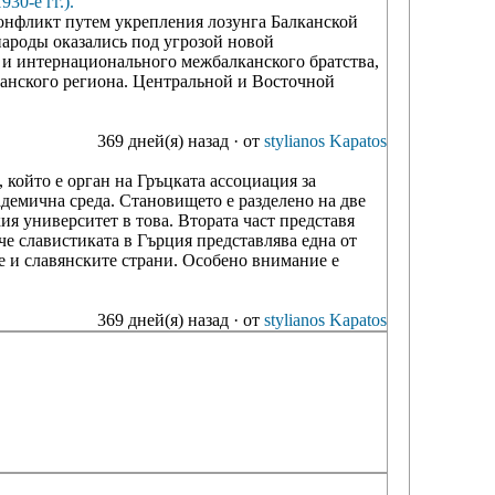
е гг.).
онфликт путем укрепления лозунга Балканской
народы оказались под угрозой новой
 и интернационального межбалканского братства,
канского региона. Центральной и Восточной
369 дней(я) назад
·
от
stylianos Kapatos
 който е орган на Гръцката ассоциация за
адемична среда. Становището е разделено на две
ия университет в това. Втората част представя
 че славистиката в Гърция представлява една от
 и славянските страни. Особено внимание е
369 дней(я) назад
·
от
stylianos Kapatos