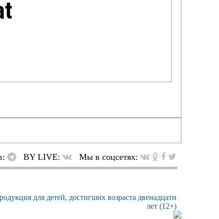
at
в:
BY LIVE:
Мы в соцсетях: