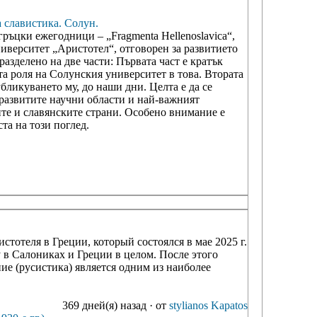
а славистика. Солун.
ръцки ежегодници – „Fragmenta Hellenoslavica“,
ниверситет „Аристотел“, отговорен за развитието
разделено на две части: Първата част е кратък
та роля на Солунския университет в това. Втората
убликуването му, до наши дни. Целта е да се
-развитите научни области и най-важният
е и славянските страни. Особено внимание е
та на този поглед.
отеля в Греции, который состоялся в мае 2025 г.
 в Салониках и Греции в целом. После этого
ие (русистика) является одним из наиболее
369 дней(я) назад
·
от
stylianos Kapatos