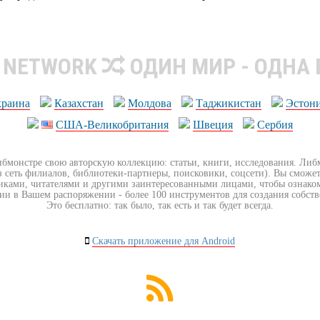
R NETWORK
ОДИН МИР - ОДНА
краина
Казахстан
Молдова
Таджикистан
Эстон
США-Великобритания
Швеция
Сербия
ибмонстре свою авторскую коллекцию: статьи, книги, исследования. Ли
з сеть филиалов, библиотеки-партнеры, поисковики, соцсети). Вы сможет
иками, читателями и другими заинтересованными лицами, чтобы ознако
ии в Вашем распоряжении - более 100 инструментов для создания собст
Это бесплатно: так было, так есть и так будет всегда.
Скачать приложение для Android