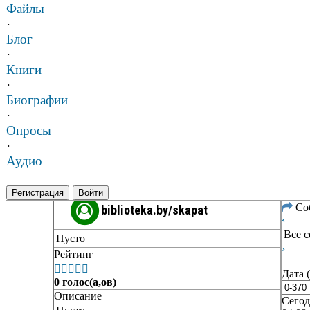
Файлы
·
Блог
·
Книги
·
Биографии
·
Опросы
·
Аудио
Регистрация
Войти
Со
biblioteka.by/skapat
‹
Все 
Пусто
›
Рейтинг





Дата 
0 голос(а,ов)
Описание
Сегод