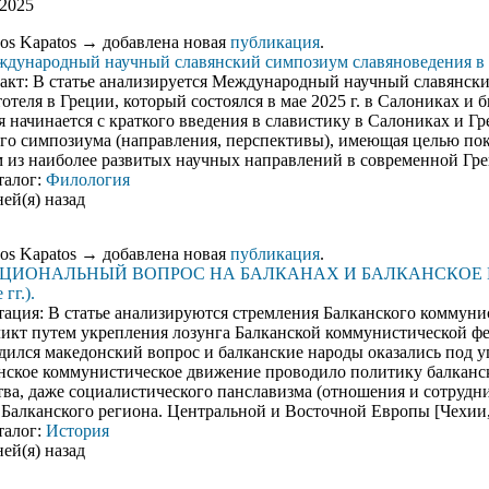
.2025
nos Kapatos
→ добавлена новая
публикация
.
дународный научный славянский симпозиум славяноведения в 
акт: В статье анализируется Международный научный славянски
отеля в Греции, который состоялся в мае 2025 г. в Салониках и
я начинается с краткого введения в славистику в Салониках и Гр
го симпозиума (направления, перспективы), имеющая целью показ
 из наиболее развитых научных направлений в современной Гре
талог:
Филология
ней(я) назад
nos Kapatos
→ добавлена новая
публикация
.
ЦИОНАЛЬНЫЙ ВОПРОС НА БАЛКАНАХ И БАЛКАНСКОЕ 
 гг.).
ация: В статье анализируются стремления Балканского коммун
икт путем укрепления лозунга Балканской коммунистической фе
дился македонский вопрос и балканские народы оказались под у
нское коммунистическое движение проводило политику балканс
тва, даже социалистического панславизма (отношения и сотруд
 Балканского региона. Центральной и Восточной Европы [Чехии,
талог:
История
ней(я) назад