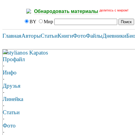
делитесь с миром!
Обнародовать материалы
BY
Мир
Главная
Авторы
Статьи
Книги
Фото
Файлы
Дневники
Би
stylianos Kapatos
Профайл
·
Инфо
·
Друзья
·
Линейка
·
Статьи
·
Фото
·