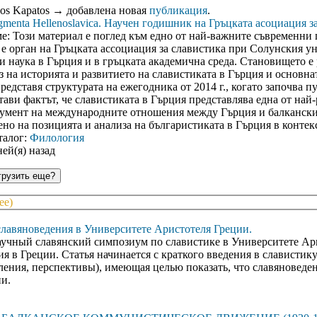
nos Kapatos
→ добавлена новая
публикация
.
gmenta Hellenoslavica. Научен годишник на Гръцката асоциация з
е: Този материал е поглед към едно от най-важните съвременни г
 е орган на Гръцката ассоциация за славистика при Солунския у
зи наука в Гърция и в гръцката академична среда. Становището е 
з на историята и развитието на славистиката в Гърция и основна
представя структурата на ежегодника от 2014 г., когато започва п
тави фактът, че славистиката в Гърция представлява една от най
умент на международните отношения между Гърция и балканскит
ено на позицията и анализа на българистиката в Гърция в контекс
талог:
Филология
ней(я) назад
рузить еще?
ее)
авяноведения в Университете Аристотеля Греции.
учный славянский симпозиум по славистике в Университете Арист
 в Греции. Статья начинается с краткого введения в славистику
ения, перспективы), имеющая целью показать, что славяноведен
и.