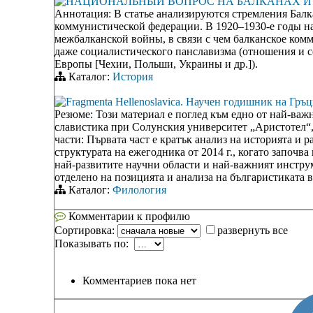
НАЦИОНАЛЬНЫЙ ВОПРОС НА БАЛКАНАХ И БА
Аннотация: В статье анализируются стремления Бал
коммунистической федерации. В 1920–1930-е годы на
межбалканской войны, в связи с чем балканское ком
даже социалистического панславизма (отношения и 
Европы [Чехии, Польши, Украины и др.]).
Каталог:
История
Fragmenta Hellenoslavica. Научен годишник на Гръц
Резюме: Този материал е поглед към едно от най-важн
славистика при Солунския университет „Аристотел“, 
части: Първата част е кратък анализ на историята и 
структурата на ежегодника от 2014 г., когато започва
най-развитите научни области и най-важният инстру
отделено на позицията и анализа на българистиката в
Каталог:
Филология
Комментарии к профилю
Сортировка:
развернуть все
Показывать по:
Комментариев пока нет