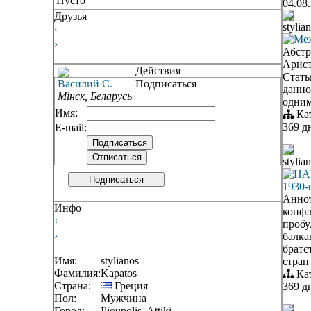
Пусто
04.08
Друзья
stylia
‹
Меж
›
Абстр
Арист
Действия
Стать
Вacилий С.
Подписаться
данно
Мінск, Беларусь
одним
Имя:
Ка
369 д
E-mail:
stylia
НА
Подписаться
1930-е
Аннот
Инфо
конфл
‹
пробу
›
балка
братс
Имя:
stylianos
стран
Фамилия:
Kapatos
Ка
Страна:
Греция
369 д
Пол:
Мужчина
Город:
Ilioupolis, Attiki