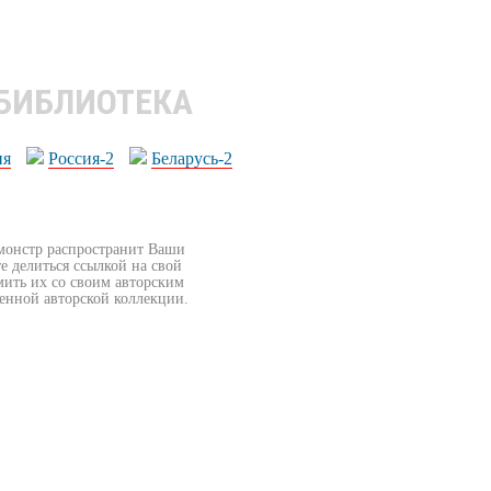
 БИБЛИОТЕКА
ия
Россия-2
Беларусь-2
бмонстр распространит Ваши
е делиться ссылкой на свой
мить их со своим авторским
венной авторской коллекции.