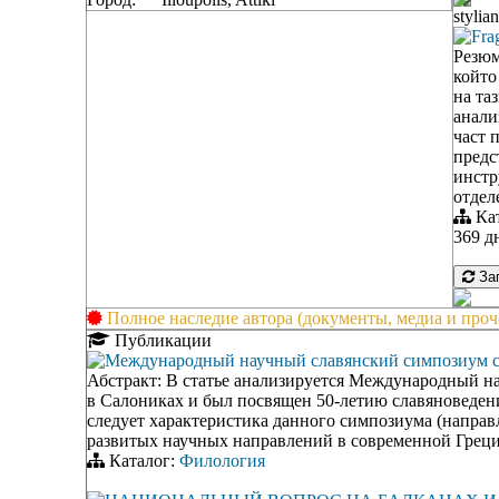
stylia
Fra
Резюм
който
на та
анали
част 
предс
инстр
отдел
Ка
369 д
Заг
Полное наследие автора (документы, медиа и проч
Публикации
Международный научный славянский симпозиум сл
Абстракт: В статье анализируется Международный на
в Салониках и был посвящен 50-летию славяноведения
следует характеристика данного симпозиума (направл
развитых научных направлений в современной Греци
Каталог:
Филология