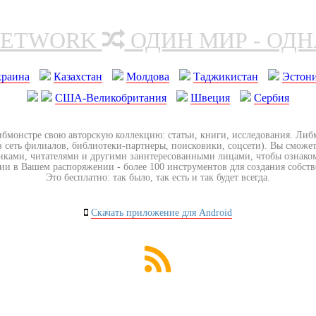
NETWORK
ОДИН МИР - ОД
краина
Казахстан
Молдова
Таджикистан
Эстон
США-Великобритания
Швеция
Сербия
ибмонстре свою авторскую коллекцию: статьи, книги, исследования. Ли
з сеть филиалов, библиотеки-партнеры, поисковики, соцсети). Вы сможет
иками, читателями и другими заинтересованными лицами, чтобы ознако
ии в Вашем распоряжении - более 100 инструментов для создания собст
Это бесплатно: так было, так есть и так будет всегда.
Скачать приложение для Android