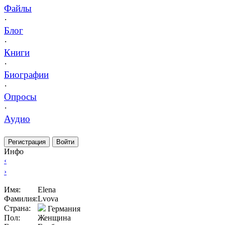
Файлы
·
Блог
·
Книги
·
Биографии
·
Опросы
·
Аудио
Регистрация
Войти
Инфо
‹
›
Имя:
Elena
Фамилия:
Lvova
Страна:
Германия
Пол:
Женщина