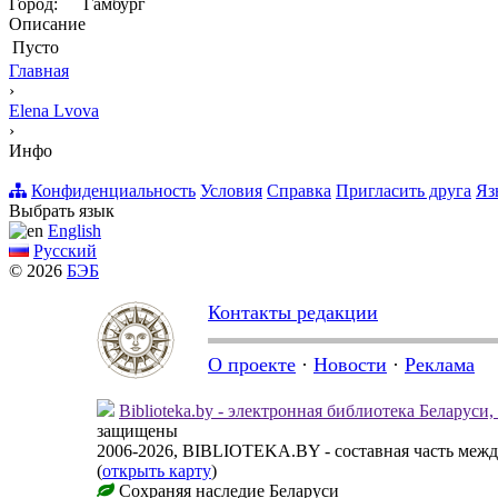
Город:
Гамбург
Описание
Пусто
Главная
›
Elena Lvova
›
Инфо
Конфиденциальность
Условия
Справка
Пригласить друга
Яз
Выбрать язык
English
Русский
© 2026
БЭБ
Контакты редакции
О проекте
·
Новости
·
Реклама
Biblioteka.by - электронная библиотека Беларуси
защищены
2006-2026, BIBLIOTEKA.BY - составная часть меж
(
открыть карту
)
Сохраняя наследие Беларуси