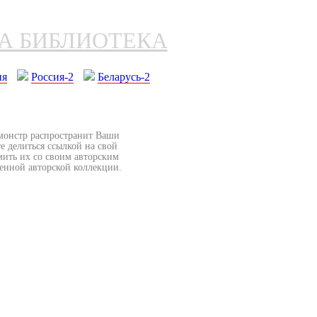
НА БИБЛИОТЕКА
ия
Россия-2
Беларусь-2
бмонстр распространит Ваши
е делиться ссылкой на свой
мить их со своим авторским
венной авторской коллекции.