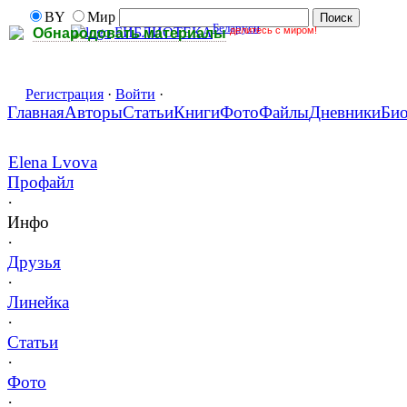
BY
Мир
Беларуси
делитесь с миром!
БИБЛИОТЕКА
Обнародовать материалы
Регистрация
·
Войти
·
Главная
Авторы
Статьи
Книги
Фото
Файлы
Дневники
Би
Elena Lvova
Профайл
·
Инфо
·
Друзья
·
Линейка
·
Статьи
·
Фото
·