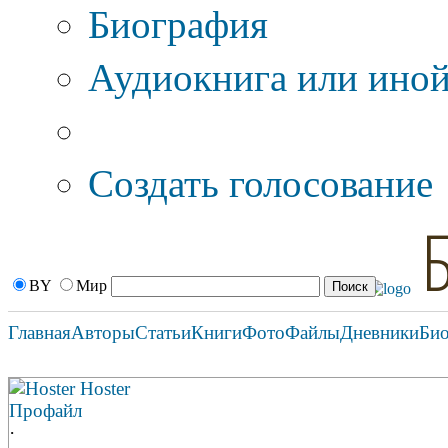
Биография
Аудиокнига или иной
Дополнительные оп
Создать голосование
BY
Мир
Главная
Авторы
Статьи
Книги
Фото
Файлы
Дневники
Би
Hoster Hoster
Профайл
·