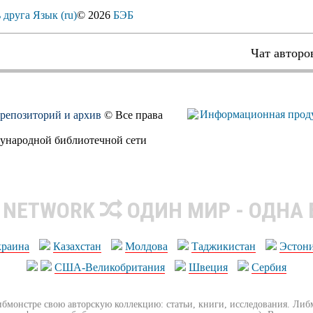
 друга
Язык (ru)
© 2026
БЭБ
Чат авторо
, репозиторий и архив
© Все права
дународной библиотечной сети
R NETWORK
ОДИН МИР - ОДНА
краина
Казахстан
Молдова
Таджикистан
Эстон
США-Великобритания
Швеция
Сербия
ибмонстре свою авторскую коллекцию: статьи, книги, исследования. Ли