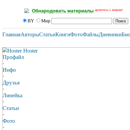
делитесь с миром!
Обнародовать материалы
BY
Мир
Главная
Авторы
Статьи
Книги
Фото
Файлы
Дневники
Би
Hoster Hoster
Профайл
·
Инфо
·
Друзья
·
Линейка
·
Статьи
·
Фото
·