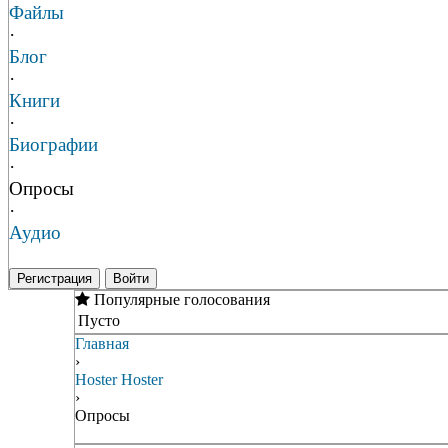
Файлы
·
Блог
·
Книги
·
Биографии
·
Опросы
·
Аудио
Регистрация
Войти
Популярные голосования
Пусто
Главная
›
Hoster Hoster
›
Опросы