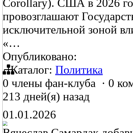
Corollary). США в 2026 
провозглашают Государс
исключительной зоной вли
«…
Опубликовано:
Каталог:
Политика
0 члены фан-клуба
·
0 ко
213 дней(я) назад
01.01.2026
Вячеслав Самардак
добав