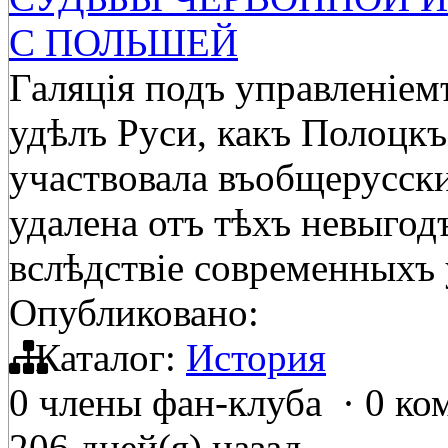
С ПОЛЬШЕЙ
Галяція подъ управленіем
удѣлъ Руси, какъ Полоцкъ
участвовала въобщерусски
удалена отъ тѣхъ невыгодъ
вслѣдствіе современныхъ 
Опубликовано:
Каталог:
История
0 члены фан-клуба
·
0 ко
206 дней(я) назад