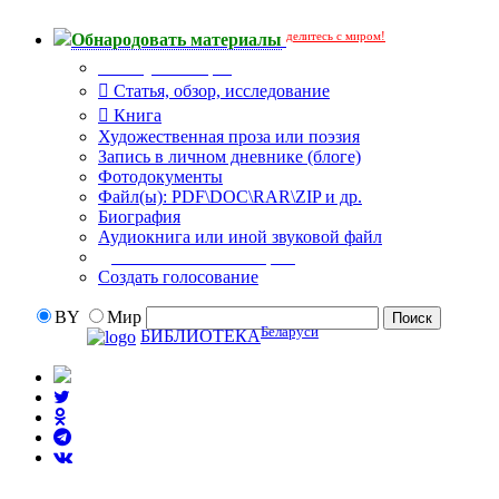
делитесь с миром!
Обнародовать материалы
Тип публикации
Статья, обзор, исследование
Книга
Художественная проза или поэзия
Запись в личном дневнике (блоге)
Фотодокументы
Файл(ы): PDF\DOC\RAR\ZIP и др.
Биография
Аудиокнига или иной звуковой файл
Дополнительные опции:
Создать голосование
BY
Мир
Беларуси
БИБЛИОТЕКА