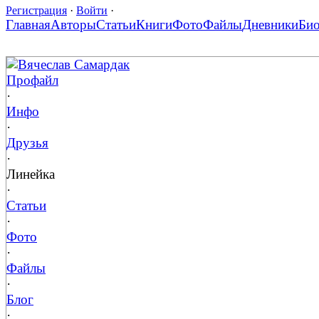
Регистрация
·
Войти
·
Главная
Авторы
Статьи
Книги
Фото
Файлы
Дневники
Би
Вячеслав Самардак
Профайл
·
Инфо
·
Друзья
·
Линейка
·
Статьи
·
Фото
·
Файлы
·
Блог
·