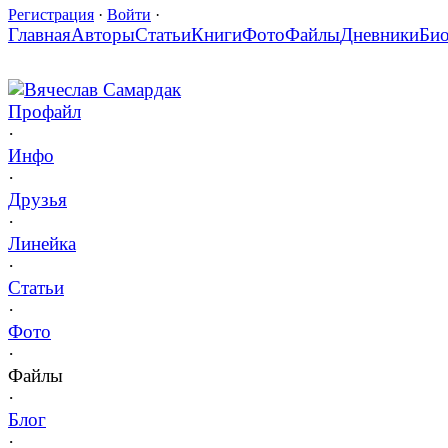
Регистрация
·
Войти
·
Главная
Авторы
Статьи
Книги
Фото
Файлы
Дневники
Би
Вячеслав Самардак
Профайл
·
Инфо
·
Друзья
·
Линейка
·
Статьи
·
Фото
·
Файлы
·
Блог
·