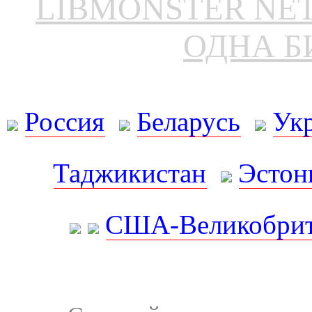
LIBMONSTER N
ОДНА Б
Россия
Беларусь
Ук
Таджикистан
Эстон
США-Великобрит