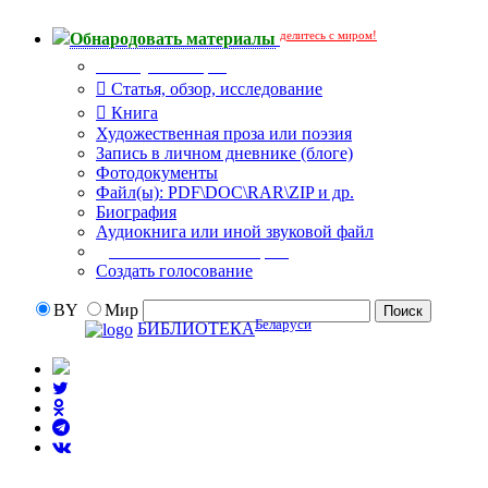
делитесь с миром!
Обнародовать материалы
Тип публикации
Статья, обзор, исследование
Книга
Художественная проза или поэзия
Запись в личном дневнике (блоге)
Фотодокументы
Файл(ы): PDF\DOC\RAR\ZIP и др.
Биография
Аудиокнига или иной звуковой файл
Дополнительные опции:
Создать голосование
BY
Мир
Беларуси
БИБЛИОТЕКА