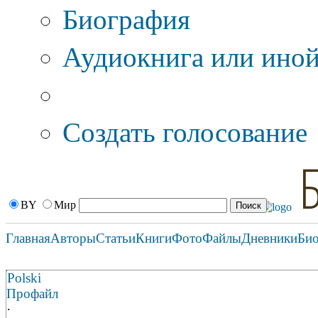
Биография
Аудиокнига или иной
Дополнительные оп
Создать голосование
BY
Мир
Главная
Авторы
Статьи
Книги
Фото
Файлы
Дневники
Би
Polski
Профайл
·