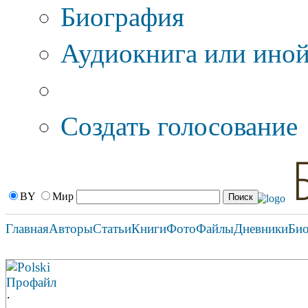
Биография
Аудиокнига или иной
Дополнительные оп
Создать голосование
BY
Мир
Главная
Авторы
Статьи
Книги
Фото
Файлы
Дневники
Би
Polski
Профайл
·