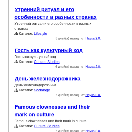
Утренний ритуал и его
особенности в разных странах
Утренний ритуал и его особенности в разных
странах
Каталог:
Lifestyle
5 дней(я) назад
·
от
Наука 2.0.
Гость как культурный код
Гость как культурный код
Каталог:
Cultural Studies
6 дней(я) назад
·
от
Наука 2.0.
День железнодорожника
День железнодорожника
Каталог:
Sociology
7 дней(я) назад
·
от
Наука 2.0.
Famous clownesses and their
mark on culture
Famous clownesses and their mark in culture
Каталог:
Cultural Studies
7 дней(я) назад
·
от
Наука 2.0.