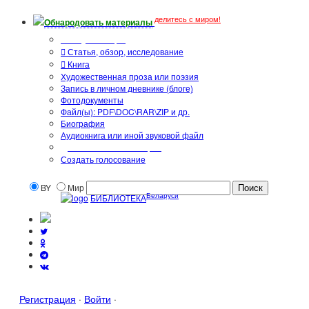
делитесь с миром!
Обнародовать материалы
Тип публикации
Статья, обзор, исследование
Книга
Художественная проза или поэзия
Запись в личном дневнике (блоге)
Фотодокументы
Файл(ы): PDF\DOC\RAR\ZIP и др.
Биография
Аудиокнига или иной звуковой файл
Дополнительные опции:
Создать голосование
BY
Мир
Беларуси
БИБЛИОТЕКА
Регистрация
·
Войти
·