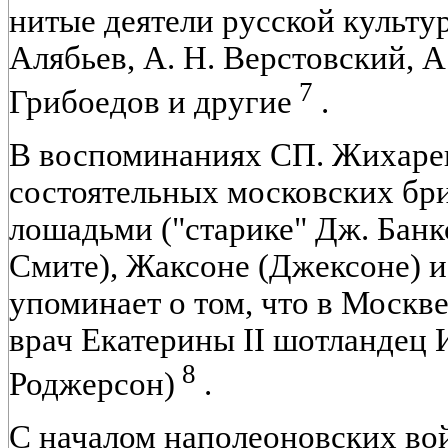
нитые деятели русской культур
Алябьев, А. Н. Верстовский, А.
7
Грибоедов и другие
.
В воспоминаниях СП. Жихарев
состоятельных московских бри
лошадьми ("старике" Дж. Бан
Смите), Жаксоне (Джексоне) и
упоминает о том, что в Москв
врач Екатерины II шотландец 
8
Роджерсон)
.
С началом наполеоновских во