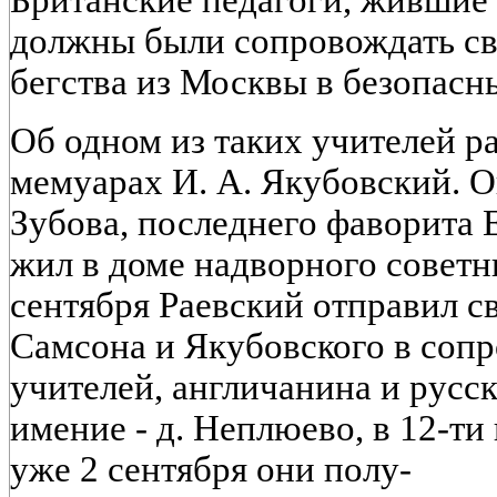
Британские педагоги, жившие 
должны были сопровождать св
бегства из Москвы в безопасн
Об одном из таких учителей р
мемуарах И. А. Якубовский. О
Зубова, последнего фаворита Ек
жил в доме надворного советни
сентября Раевский отправил с
Самсона и Якубовского в соп
учителей, англичанина и русс
имение - д. Неплюево, в 12-ти
уже 2 сентября они полу-