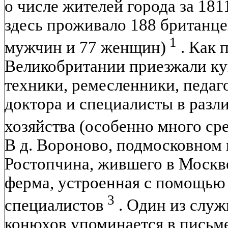
о числе жителей города за 181
здесь проживало 188 британце
1
мужчин и 77 женщин)
. Как 
Великобритании приезжали ку
техники, ремесленники, педаго
доктора и специалисты в разл
хозяйства (особенно много ср
В д. Вороново, подмосковном 
Ростопчина, жившего в Москве
ферма, устроенная с помощью
3
специалистов
. Один из служ
конюхов упоминается в письм