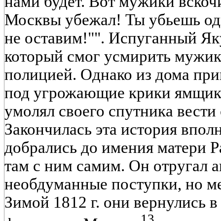
нами будет. Вот мужики вскочи
Москвы убежал! Ты убьешь одн
не оставим!"". Испуганный Як
который смог усмирить мужик
полицией. Однако из дома при
под угрожающие крики ямщико
умолял своего спутника вести
Закончилась эта история вполн
добрались до имения матери Р
там с ним самим. Он отругал 
необдуманные поступки, но ме
Зимой 1812 г. они вернулись 
13