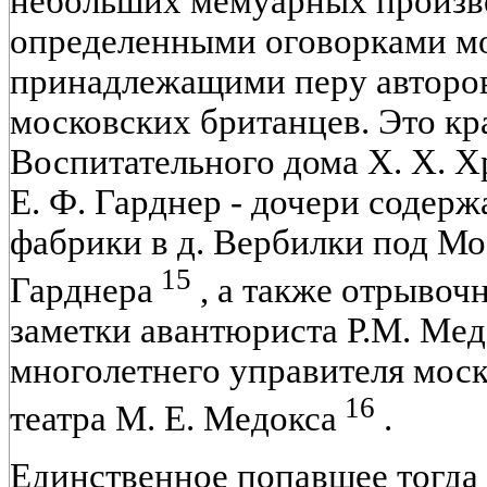
небольших мемуарных произве
определенными оговорками м
принадлежащими перу авторов
московских британцев. Это кр
Воспитательного дома Х. Х. Х
Е. Ф. Гарднер - дочери содер
фабрики в д. Вербилки под М
15
Гарднера
, а также отрывоч
заметки авантюриста P.M. Мед
многолетнего управителя моск
16
театра М. Е. Медокса
.
Единственное попавшее тогда 