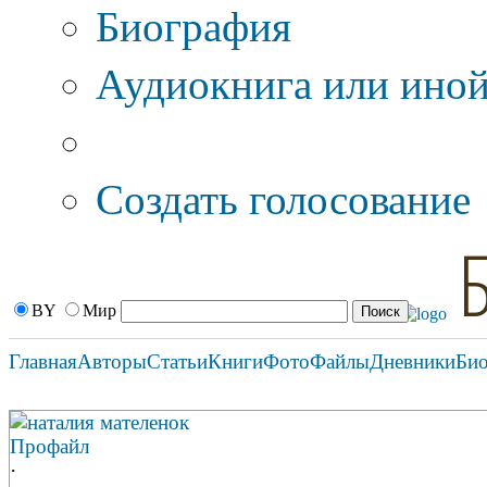
Биография
Аудиокнига или иной
Дополнительные оп
Создать голосование
BY
Мир
Главная
Авторы
Статьи
Книги
Фото
Файлы
Дневники
Би
наталия мателенок
Профайл
·