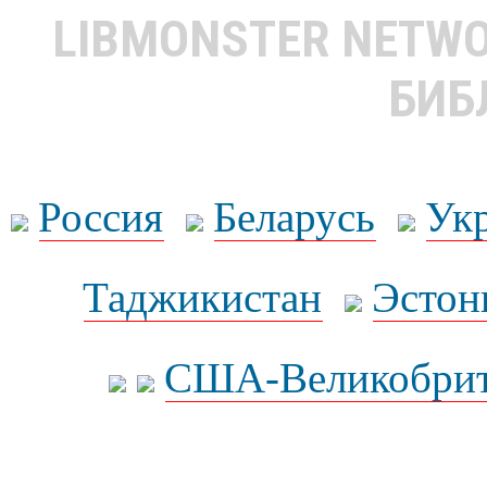
LIBMONSTER NETW
БИБ
Россия
Беларусь
Ук
Таджикистан
Эстон
США-Великобрит