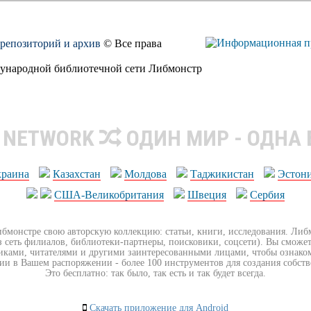
, репозиторий и архив
© Все права
дународной библиотечной сети Либмонстр
R NETWORK
ОДИН МИР - ОДНА
краина
Казахстан
Молдова
Таджикистан
Эстон
США-Великобритания
Швеция
Сербия
ибмонстре свою авторскую коллекцию: статьи, книги, исследования. Ли
з сеть филиалов, библиотеки-партнеры, поисковики, соцсети). Вы сможет
иками, читателями и другими заинтересованными лицами, чтобы ознако
ии в Вашем распоряжении - более 100 инструментов для создания собст
Это бесплатно: так было, так есть и так будет всегда.
Скачать приложение для Android