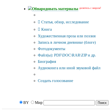
делитесь с миром!
Обнародовать материалы
Тип публикации
Статья, обзор, исследование
Книга
Художественная проза или поэзия
Запись в личном дневнике (блоге)
Фотодокументы
Файл(ы): PDF\DOC\RAR\ZIP и др.
Биография
Аудиокнига или иной звуковой файл
Дополнительные опции:
Создать голосование
BY
Мир