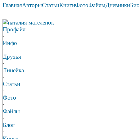
Главная
Авторы
Статьи
Книги
Фото
Файлы
Дневники
Би
наталия мателенок
Профайл
·
Инфо
·
Друзья
·
Линейка
·
Статьи
·
Фото
·
Файлы
·
Блог
·
Книги