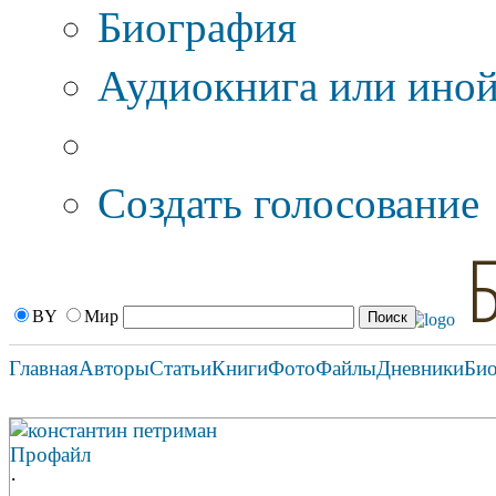
Биография
Аудиокнига или иной
Дополнительные оп
Создать голосование
BY
Мир
Главная
Авторы
Статьи
Книги
Фото
Файлы
Дневники
Би
константин петриман
Профайл
·