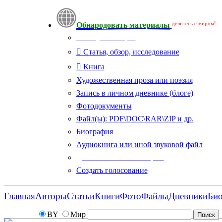
делитесь с миром!
Обнародовать материалы
Тип публикации
Статья, обзор, исследование
Книга
Художественная проза или поэзия
Запись в личном дневнике (блоге)
Фотодокументы
Файл(ы): PDF\DOC\RAR\ZIP и др.
Биография
Аудиокнига или иной звуковой файл
Дополнительные опции:
Создать голосование
Главная
Авторы
Статьи
Книги
Фото
Файлы
Дневники
Би
BY
Мир