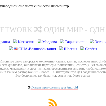
дународной библиотечной сети Либмонстр
NETWORK
ОДИН МИР - ОД
краина
Казахстан
Молдова
Таджикистан
Эстон
США-Великобритания
Швеция
Сербия
ибмонстре свою авторскую коллекцию: статьи, книги, исследования. Ли
з сеть филиалов, библиотеки-партнеры, поисковики, соцсети). Вы сможет
иками, читателями и другими заинтересованными лицами, чтобы ознако
ии в Вашем распоряжении - более 100 инструментов для создания собст
Это бесплатно: так было, так есть и так будет всегда.
Скачать приложение для Android