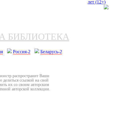
НА БИБЛИОТЕКА
ия
Россия-2
Беларусь-2
бмонстр распространит Ваши
е делиться ссылкой на свой
мить их со своим авторским
венной авторской коллекции.