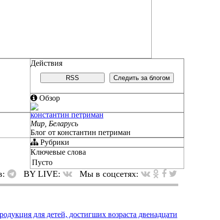
Действия
RSS
Следить за блогом
Обзор
константин петриман
Мир, Беларусь
Блог от константин петриман
Рубрики
Ключевые слова
Пусто
в:
BY LIVE:
Мы в соцсетях: