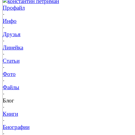
константин петриман
Профайл
·
Инфо
·
Друзья
·
Линейка
·
Статьи
·
Фото
·
Файлы
·
Блог
·
Книги
·
Биографии
·