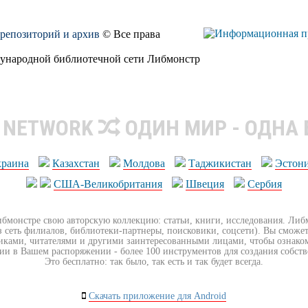
, репозиторий и архив
© Все права
дународной библиотечной сети Либмонстр
R NETWORK
ОДИН МИР - ОДНА
краина
Казахстан
Молдова
Таджикистан
Эстон
США-Великобритания
Швеция
Сербия
ибмонстре свою авторскую коллекцию: статьи, книги, исследования. Ли
з сеть филиалов, библиотеки-партнеры, поисковики, соцсети). Вы сможет
иками, читателями и другими заинтересованными лицами, чтобы ознако
ии в Вашем распоряжении - более 100 инструментов для создания собст
Это бесплатно: так было, так есть и так будет всегда.
Скачать приложение для Android