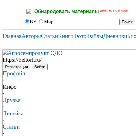
делитесь с миром!
Обнародовать материалы
BY
Мир
Главная
Авторы
Статьи
Книги
Фото
Файлы
Дневники
Би
Агросемпродукт ОДО
https://beltorf.ru/
Регистрация
Войти
Профайл
·
Инфо
·
Друзья
·
Линейка
·
Статьи
·