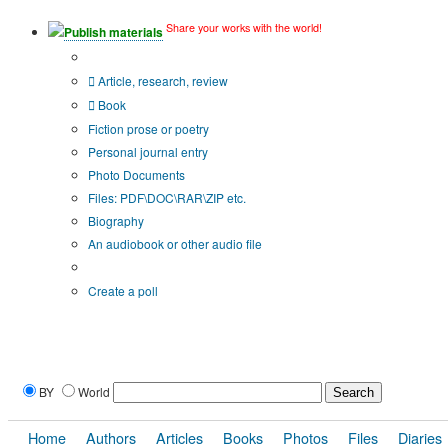
Share your works with the world!
Publish materials
Publication type?
Article, research, review
Book
Fiction prose or poetry
Personal journal entry
Photo Documents
Files: PDF\DOC\RAR\ZIP etc.
Biography
An audiobook or other audio file
Additional options:
Create a poll
BY
World
Home
Authors
Articles
Books
Photos
Files
Diaries