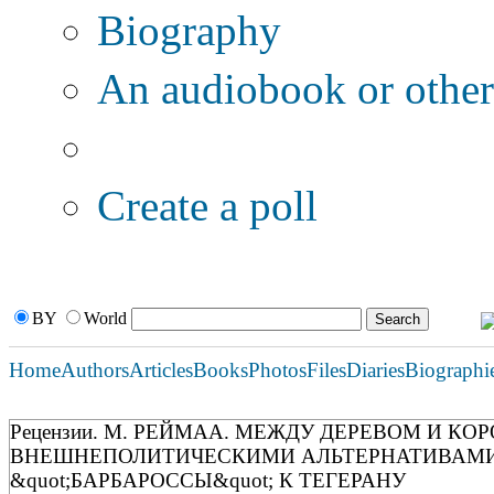
Biography
An audiobook or other 
Additional options:
Create a poll
BY
World
Home
Authors
Articles
Books
Photos
Files
Diaries
Biographi
Рецензии. М. РЕЙМАА. МЕЖДУ ДЕРЕВОМ И КОРОЙ
ВНЕШНЕПОЛИТИЧЕСКИМИ АЛЬТЕРНАТИВАМИ, 
&quot;БАРБАРОССЫ&quot; К ТЕГЕРАНУ