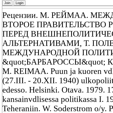
Join
Login
Рецензии. М. РЕЙМАА. МЕ
ВТОРОЕ ПРАВИТЕЛЬСТВО РЮТИ
ПЕРЕД ВНЕШНЕПОЛИТИЧ
АЛЬТЕРНАТИВАМИ, Т. ПОЛ
МЕЖДУНАРОДНОЙ ПОЛИТИКЕ
&quot;БАРБАРОССЫ&quot; 
M. REIMAA. Puun ja kuoren vdlis
(27.III. - 20.XII. 1940) ulkopolii
edesso. Helsinki. Otava. 1979.
kansainvdlisessa politikassa I. 
Teheraniin. W. Soderstrom o/y. P