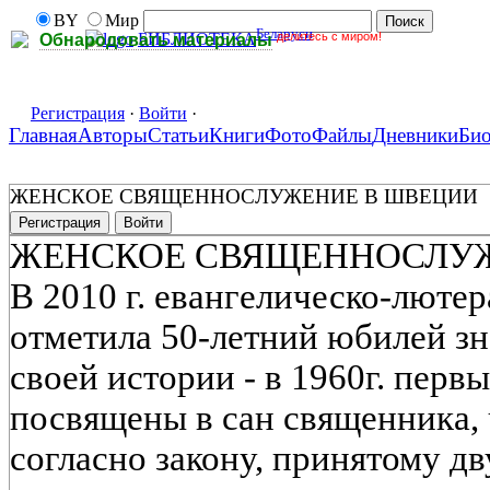
BY
Мир
Беларуси
делитесь с миром!
БИБЛИОТЕКА
Обнародовать материалы
Регистрация
·
Войти
·
Главная
Авторы
Статьи
Книги
Фото
Файлы
Дневники
Би
ЖЕНСКОЕ СВЯЩЕННОСЛУЖЕНИЕ В ШВЕЦИИ
Регистрация
Войти
ЖЕНСКОЕ СВЯЩЕННОСЛУ
В 2010 г. евангелическо-люте
отметила 50-летний юбилей зн
своей истории - в 1960г. перв
посвящены в сан священника,
согласно закону, принятому дв