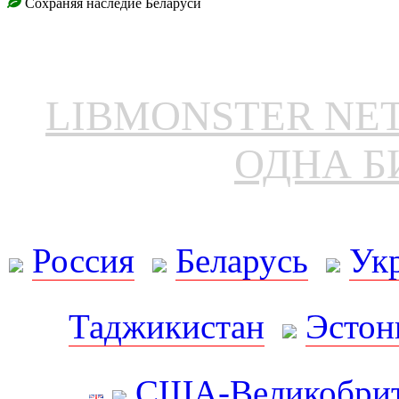
Сохраняя наследие Беларуси
LIBMONSTER N
ОДНА Б
Россия
Беларусь
Ук
Таджикистан
Эстон
США-Великобрит