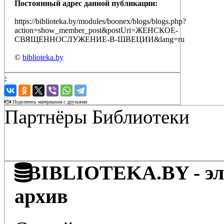
Постоянный адрес данной публикации:
https://biblioteka.by/modules/boonex/blogs/blogs.php?
action=show_member_post&postUri=ЖЕНСКОЕ-
СВЯЩЕННОСЛУЖЕНИЕ-В-ШВЕЦИИ&lang=ru
©
biblioteka.by
‹
›
Поделитесь материалом с друзьями
Партнёры Библиотеки
BIBLIOTEKA.BY - эле
архив