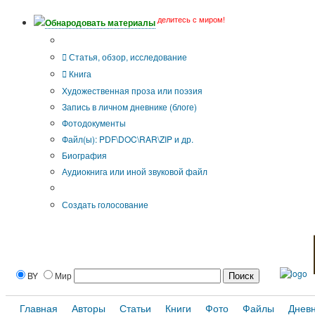
делитесь с миром!
Обнародовать материалы
Тип публикации
Статья, обзор, исследование
Книга
Художественная проза или поэзия
Запись в личном дневнике (блоге)
Фотодокументы
Файл(ы): PDF\DOC\RAR\ZIP и др.
Биография
Аудиокнига или иной звуковой файл
Дополнительные опции:
Создать голосование
BY
Мир
Главная
Авторы
Статьи
Книги
Фото
Файлы
Днев