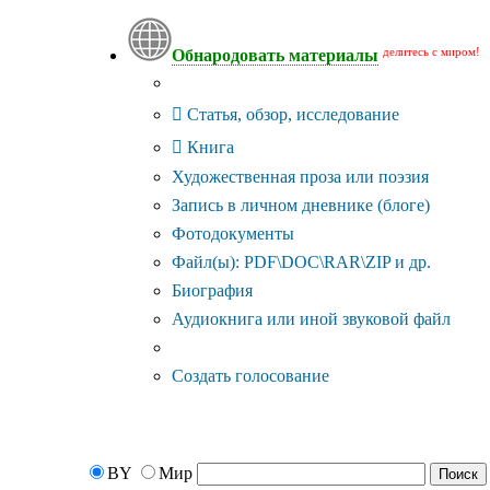
делитесь с миром!
Обнародовать материалы
Тип публикации
Статья, обзор, исследование
Книга
Художественная проза или поэзия
Запись в личном дневнике (блоге)
Фотодокументы
Файл(ы): PDF\DOC\RAR\ZIP и др.
Биография
Аудиокнига или иной звуковой файл
Дополнительные опции:
Создать голосование
BY
Мир