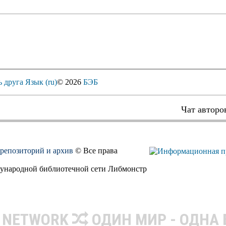
ь друга
Язык (ru)
© 2026
БЭБ
Чат авторо
, репозиторий и архив
© Все права
дународной библиотечной сети Либмонстр
R NETWORK
ОДИН МИР - ОДНА