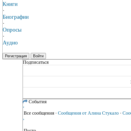
Книги
·
Биографии
·
Опросы
·
Аудио
Регистрация
Войти
Подписаться
События
‹
Все сообщения
·
Сообщения от Алина Стукало
·
Соо
›
Пусто