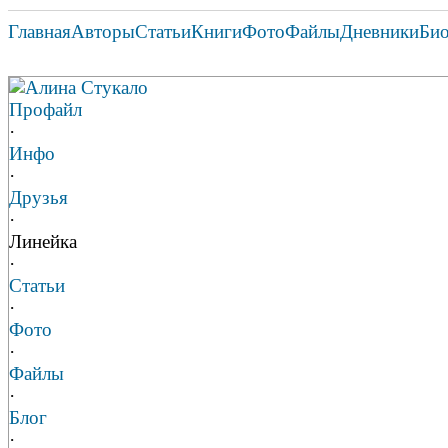
Главная
Авторы
Статьи
Книги
Фото
Файлы
Дневники
Би
Алина Стукало
Профайл
·
Инфо
·
Друзья
·
Линейка
·
Статьи
·
Фото
·
Файлы
·
Блог
·